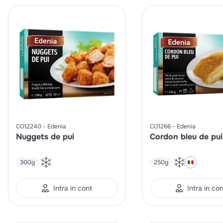
CO12240
Edenia
CO1266
Edenia
Nuggets de pui
Cordon bleu de pui
300g
250g
Intra in cont
Intra in co