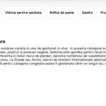
Vitrina servire asistata
Raftul de paine
Gastro
Fru
are
roduse variate si usor de gestionat in stoc. In aceasta categorie sunt
s, prajituri si produse vegane. Selectia este gandita pentru retail tradi
icienta si reduc riscul de pierderi, datorita termenului de valabilitat
rso, La Strada sau Azuris, alaturi de branduri internationale apreciate
 pentru categoria congelate poate fi gestionata dintr-un singur loc, c