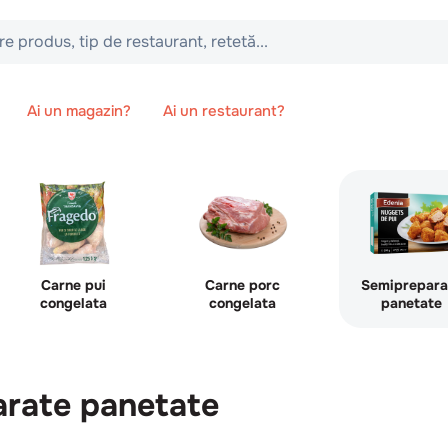
 tip de restaurant, retetă...
Ai un magazin?
Ai un restaurant?
Carne pui
Carne porc
Semiprepara
congelata
congelata
panetate
rate panetate