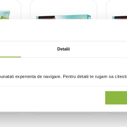
Detalii
CO22241
Edenia
CO22240
picante
Muschiulet de pui in
Nuggets
natati experienta de navigare. Pentru detalii te rugam sa citest
crusta de porumb
de por
300g
300g
nt
Intra in cont