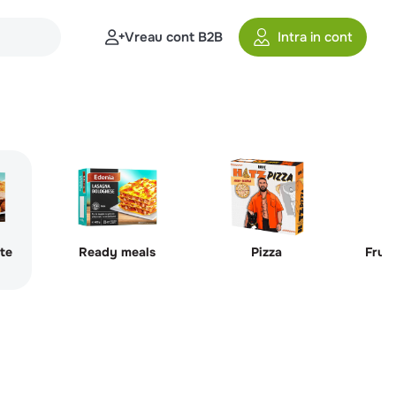
Vreau cont B2B
Intra in cont
te
Ready meals
Pizza
Fruc