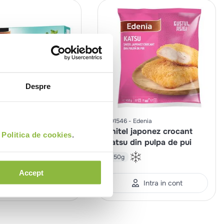
Despre
Edenia
CO1546
Edenia
 de pui in crusta
Snitel japonez crocant
i
Politica de cookies
.
umb
Katsu din pulpa de pui
450g
Accept
Intra in cont
Intra in cont