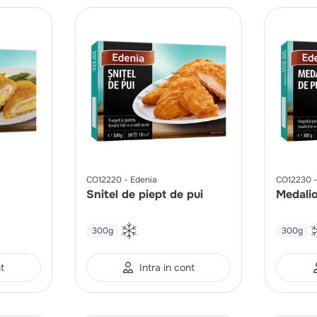
CO12220
Edenia
CO12230
Snitel de piept de pui
Medalio
300g
300g
nt
Intra in cont