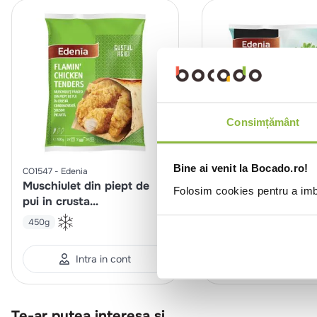
Consimțământ
Bine ai venit la Bocado.ro!
CO1547
Edenia
CO1242
Edenia
Muschiulet din piept de
Aripi de pui pane, 
Folosim cookies pentru a imbu
pui in crusta
condimentata, usor
450g
450g
picanta
Intra in cont
Intra in co
Te-ar putea interesa si