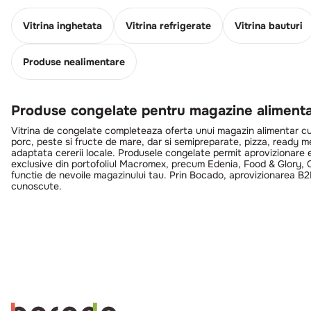
Vitrina inghetata
Vitrina refrigerate
Vitrina bauturi
Produse nealimentare
Produse congelate pentru magazine aliment
Vitrina de congelate completeaza oferta unui magazin alimentar cu p
porc, peste si fructe de mare, dar si semipreparate, pizza, ready meal
adaptata cererii locale. Produsele congelate permit aprovizionare ef
exclusive din portofoliul Macromex, precum Edenia, Food & Glory, Co
functie de nevoile magazinului tau. Prin Bocado, aprovizionarea B2B
cunoscute.