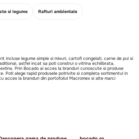
cte si legume
Rafturi ambientale
 incluse legume simple si mixuri, cartofi congelati, carne de pui si
tional, astfel incat sa poti construi o vitrina echilibrata,
e extins. Prin Bocado ai acces la branduri cunoscute si produse
. Poti alege rapid produsele potrivite si completa sortimentul in
u acces la branduri din portofoliul Macromex si alte marci
Descopera gama de produse
bocado.ro