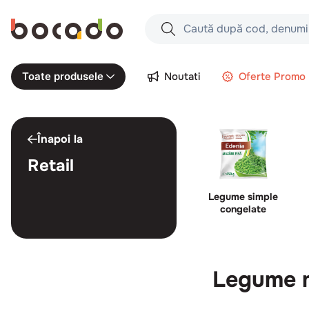
Caută după cod, denumire produs,
Căutări populare
Noutati
Oferte Promo
Toate produsele
1
.
cartofi
2
.
piept pui
Înapoi la
3
.
pui
Retail
4
.
chifle
5
.
burger
Legume simple
congelate
6
.
coaste
7
.
aripi
8
.
ceafa
Legume m
9
.
croissant
10
.
pizza