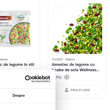
denia
CO1300
Edenia
 de legume in stil
Amestec de legume cu
boabe de soia Wellness
mix
450g
Intra in cont
Intra in cont
Despre