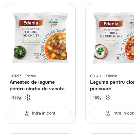
CO1217
Edenia
CO1401
Edenia
Amestec de legume
Legume pentru cio
pentru ciorba de vacuta
perisoare
450g
450g
Intra in cont
Intra in co