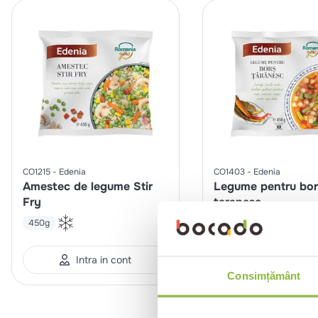
CO1215
Edenia
CO1403
Edenia
Amestec de legume Stir
Legume pentru bor
Fry
taranesc
450g
450g
Intra in cont
Intra in co
Consimțământ