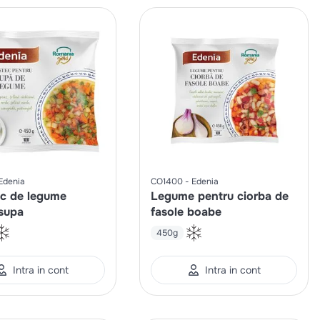
Edenia
CO1400
Edenia
c de legume
Legume pentru ciorba de
 supa
fasole boabe
450g
Intra in cont
Intra in cont