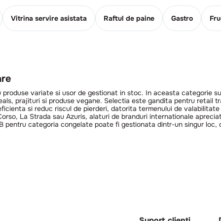
Vitrina servire asistata
Raftul de paine
Gastro
Fru
are
roduse variate si usor de gestionat in stoc. In aceasta categorie sunt
s, prajituri si produse vegane. Selectia este gandita pentru retail tradi
icienta si reduc riscul de pierderi, datorita termenului de valabilitat
rso, La Strada sau Azuris, alaturi de branduri internationale apreciate
 pentru categoria congelate poate fi gestionata dintr-un singur loc, c
Suport clienti