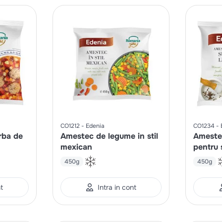
CO1212
Edenia
CO1234
rba de
Amestec de legume in stil
Ameste
mexican
pentru
450g
450g
nt
Intra in cont