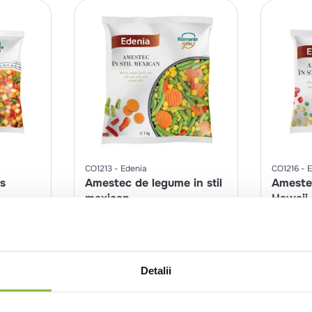
CO1213
Edenia
CO1216
E
s
Amestec de legume in stil
Amestec
mexican
Hawaii
1kg
450g
nt
Intra in cont
Detalii