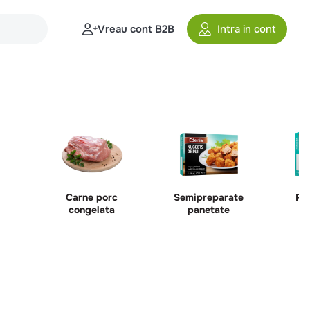
Vreau cont B2B
Intra in cont
Carne porc
Semipreparate
Re
congelata
panetate