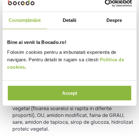
22 min * 200°C:
Puneti produsul congelat intr-o tava cu hartie de
copt si introduceti-o in cuptorul preincalzit la 200
Consimțământ
Detalii
Despre
°C timp de 22 minute, pana capata o culoare brun-
aurie.
Tigaie
Bine ai venit la Bocado.ro!
Puneti produsul congelat intr-o tigaie cu ulei incins
Folosim cookies pentru a imbunatati experienta de
si prajiti la foc mediu aproximativ 6-8 minute pana
navigare. Pentru detalii te rugam sa citesti
Politica de
capata o culoare brun-aurie.
cookies
.
Ingrediente
Muschiulet de pui 55%, fulgi de porumb 14%
Accept
(porumb, zahar, sare, extract de malt de ORZ),
pesmet (faina de GRAU, dextroza, sare, drojdie), ulei
vegetal (floarea soarelui si rapita in diferite
proportii), OU, amidon modificat, faina de GRAU,
sare, amidon de tapioca, sirop de glucoza, hidrolizat
proteic vegetal.