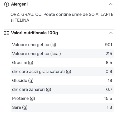
Alergeni
ORZ, GRAU, OU. Poate contine urme de SOIA, LAPTE
si TELINA
Valori nutritionale 100g
Valoare energetica (kj)
901
Valoare energetica (kcal)
215
Grasimi (g)
8.5
din care acizi grasi saturati (g)
0.9
Glucide (g)
19
din care zaharuri (g)
0.7
Proteine (g)
15.5
Sare (g)
1.3