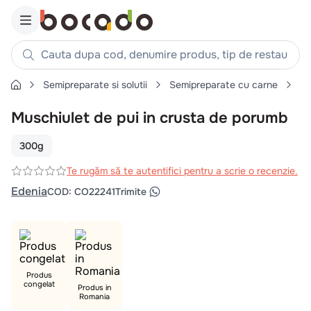
Cauta dupa cod, denumire produs, tip de restaurant, reteta
Semipreparate si solutii
Semipreparate cu carne
Pa
Căutări populare
Muschiulet de pui in crusta de porumb
1
.
cartofi
2
.
piept pui
300g
3
.
pui
Te rugăm să te autentifici pentru a scrie o recenzie.
4
.
chifle
Edenia
COD
:
CO22241
Trimite
5
.
burger
6
.
coaste
7
.
ceafa
8
.
aripi
Produs
congelat
Produs in
9
.
croissant
Romania