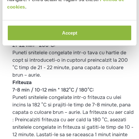
cookies
.
Potrivit pentru
Pranz
Cina
Metode de preparare
Accept
Cuptor
21-22 min * 200°C:
Puneti snitelele congelate intr-o tava cu hartie de
copt si introduceti-o in cuptorul preincalzit la 200
°C timp de 21 - 22 minute, pana capata o culoare
brun – aurie.
Friteuza
7-8 min / 10-12 min * 182°C / 180°C:
Puneti snitelele congelate intr-o friteuza cu ulei
incins la 182 °C si prajiti-le timp de 7-8 minute, pana
capata o culoare brun – aurie. La friteuza cu aer cald
: Preincalziti friteuza cu aer cald la 180 °C, asezati
snitelele congelate in friteuza si gatiti-le timp de 10 -
12 minute. Lastati-le sa se raceasca 1 minut inainte