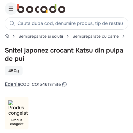
Cauta dupa cod, denumire produs, tip de restaurant, reteta
Semipreparate si solutii
Semipreparate cu carne
Pa
Căutări populare
Snitel japonez crocant Katsu din pulpa
1
.
cartofi
de pui
2
.
piept pui
3
.
pui
450g
4
.
chifle
Edenia
COD
:
CO1546
Trimite
5
.
burger
6
.
coaste
7
.
aripi
8
.
ceafa
Produs
congelat
9
.
croissant