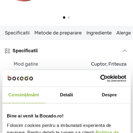
Specificatii
Metode de preparare
Ingrediente
Alergen
Specificatii
Mod gatire
Cuptor
Friteuza
Tip carne
Pui
Temperatura
Congelat
Tip produs
Snitel
Consimțământ
Detalii
Despre
Certificare
Halal
Tara de origine
Thailanda
Bine ai venit la Bocado.ro!
Tip
Bistro
Burgerie
Catering
Pub
Folosim cookies pentru a imbunatati experienta de
local
Sendviserie
Trattoria
navigare. Pentru detalii te rugam sa citesti
Politica de