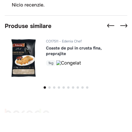
Nicio recenzie.
Produse similare
CO17511
Edenia Chef
Coaste de pui in crusta fina,
preprajite
1kg