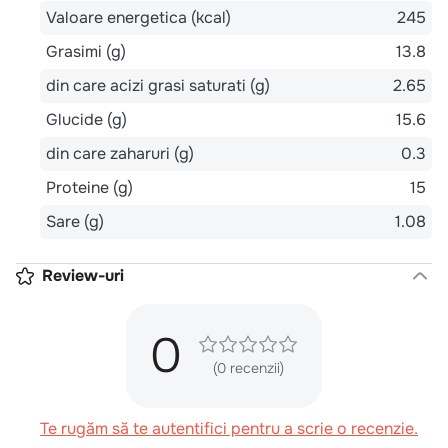
Valoare energetica (kcal)
245
Grasimi (g)
13.8
din care acizi grasi saturati (g)
2.65
Glucide (g)
15.6
din care zaharuri (g)
0.3
Proteine (g)
15
Sare (g)
1.08
Review-uri
0
(0 recenzii)
Te rugăm să te autentifici pentru a scrie o recenzie.