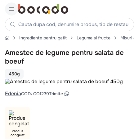
Cauta dupa cod, denumire produs, tip de restaurant, reteta
Ingrediente pentru gatit
Legume si fructe
Mixuri d
Căutări populare
Amestec de legume pentru salata de
1
.
cartofi
boeuf
2
.
piept pui
3
.
pui
450g
4
.
chifle
5
.
burger
Edenia
COD
:
CO1239
Trimite
6
.
coaste
7
.
aripi
8
.
ceafa
9
.
Produs
croissant
congelat