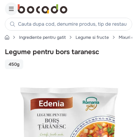
Cauta dupa cod, denumire produs, tip de restaurant, reteta
Ingrediente pentru gatit
Legume si fructe
Mixuri d
Căutări populare
Legume pentru bors taranesc
1
.
cartofi
2
.
piept pui
450g
3
.
pui
4
.
chifle
5
.
burger
6
.
coaste
7
.
aripi
8
.
ceafa
9
.
croissant