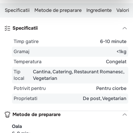
Specificatii
Metode de preparare
Ingrediente
Valori n
Specificatii
Timp gatire
6-10 minute
Gramaj
<1kg
Temperatura
Congelat
Tip
Cantina
Catering
Restaurant Romanesc
local
Vegetarian
Potrivit pentru
Pentru ciorbe
Proprietati
De post
Vegetarian
Metode de preparare
Oala