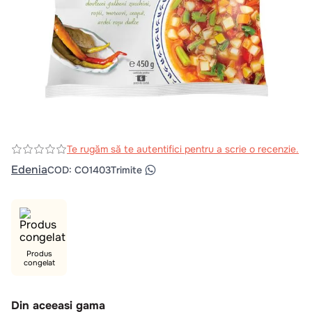
10
.
pizza
Te rugăm să te autentifici pentru a scrie o recenzie.
Edenia
COD
:
CO1403
Trimite
Produs
congelat
Din aceeasi gama