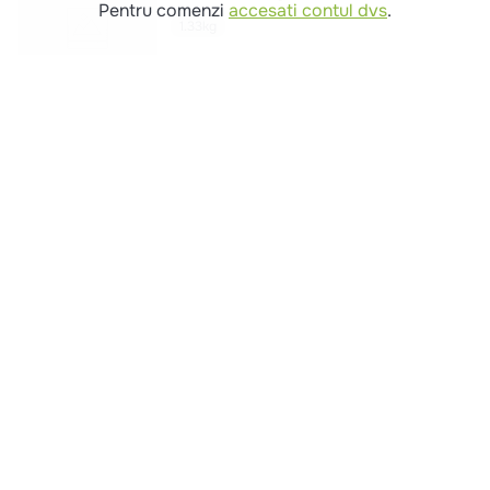
Pentru comenzi
accesati contul dvs
.
1.33kg
Intra in cont
Comenzi si livrare
Creeaza cont
Contact