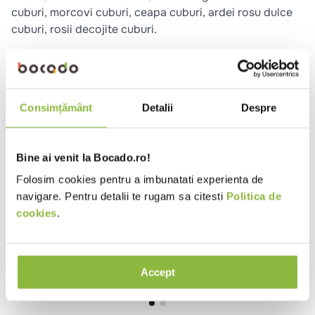
cuburi, morcovi cuburi, ceapa cuburi, ardei rosu dulce
cuburi, rosii decojite cuburi.
Ai nevoie de ajutor?
Cere informatii suplimentare
Consimțământ
Detalii
Despre
Raporteaza descriere gresita
Se potriveste cu
Bine ai venit la Bocado.ro!
Folosim cookies pentru a imbunatati experienta de
La Lorraine
navigare. Pentru detalii te rugam sa citesti
Politica de
Paine rustica durum
cookies
.
420g
Accept