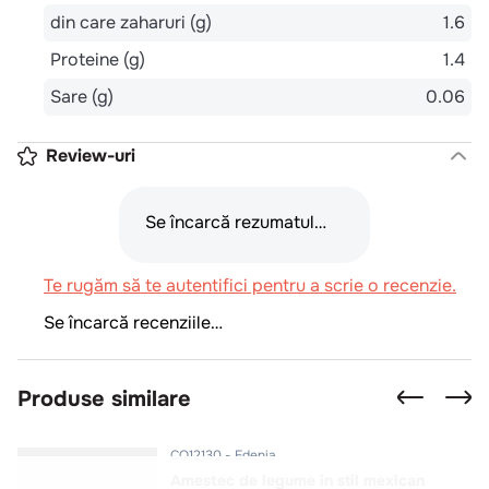
din care zaharuri (g)
1.6
Proteine (g)
1.4
Sare (g)
0.06
Review-uri
Se încarcă rezumatul…
Te rugăm să te autentifici pentru a scrie o recenzie.
Se încarcă recenziile…
Produse similare
CO12130
Edenia
Amestec de legume in stil mexican