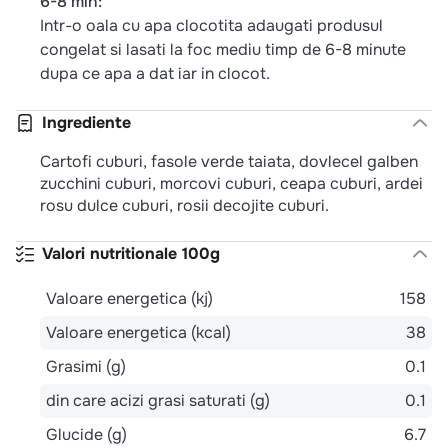
6-8 min:
Intr-o oala cu apa clocotita adaugati produsul
congelat si lasati la foc mediu timp de 6-8 minute
dupa ce apa a dat iar in clocot.
Ingrediente
Cartofi cuburi, fasole verde taiata, dovlecel galben
zucchini cuburi, morcovi cuburi, ceapa cuburi, ardei
rosu dulce cuburi, rosii decojite cuburi.
Valori nutritionale 100g
Valoare energetica (kj)
158
Valoare energetica (kcal)
38
Grasimi (g)
0.1
din care acizi grasi saturati (g)
0.1
Glucide (g)
6.7