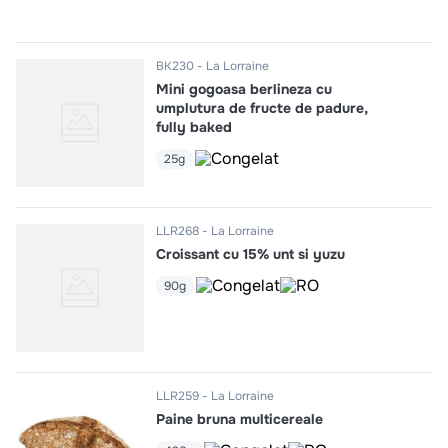
BK230
La Lorraine
Mini gogoasa berlineza cu
umplutura de fructe de padure,
fully baked
25g
LLR268
La Lorraine
Croissant cu 15% unt si yuzu
90g
LLR259
La Lorraine
Paine bruna multicereale