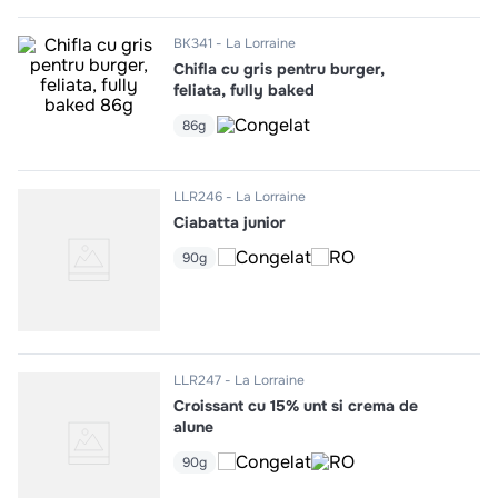
10
.
pizza
BK341
La Lorraine
Chifla cu gris pentru burger,
feliata, fully baked
86g
LLR246
La Lorraine
Ciabatta junior
90g
LLR247
La Lorraine
Croissant cu 15% unt si crema de
alune
90g