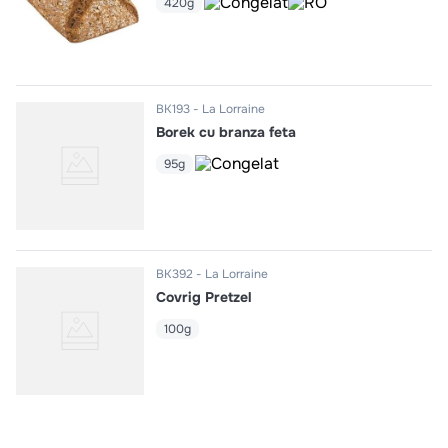
420g
BK193
La Lorraine
Borek cu branza feta
95g
BK392
La Lorraine
Covrig Pretzel
100g