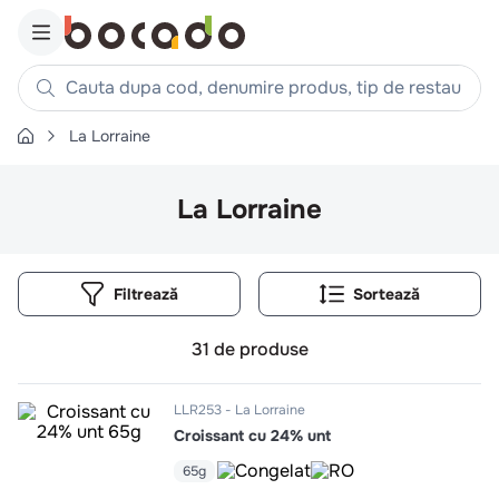
Cauta dupa cod, denumire produs, tip de restaurant, reteta
La Lorraine
Căutări populare
1
.
cartofi
La Lorraine
2
.
piept pui
3
.
pui
Filtrează
4
.
chifle
5
.
burger
31
de produse
6
.
coaste
7
.
ceafa
LLR253
La Lorraine
Croissant cu 24% unt
8
.
aripi
9
.
croissant
65g