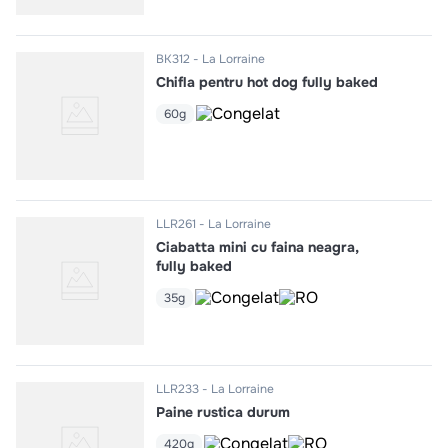
BK312
La Lorraine
Chifla pentru hot dog fully baked
60g
LLR261
La Lorraine
Ciabatta mini cu faina neagra,
fully baked
35g
LLR233
La Lorraine
Paine rustica durum
420g