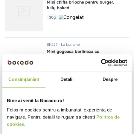
Mini chifla brioche pentru burger,
fully baked
30g
BK227
La Lorraine
Mini gogoasa berlineza cu
umplutura de ciocolata cu alune,
fully baked
25g
Consimțământ
Detalii
Despre
LLR265
La Lorraine
Croissant cu 15% unt si fistic
Bine ai venit la Bocado.ro!
90g
Folosim cookies pentru a imbunatati experienta de
navigare. Pentru detalii te rugam sa citesti
Politica de
cookies
.