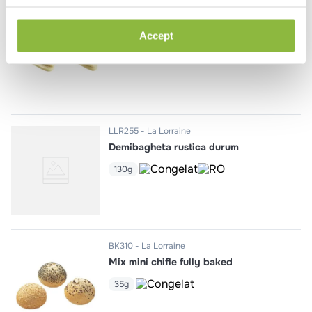
BK191
La Lorraine
Panini grill, taiat pe lungime
Accept
110g
LLR255
La Lorraine
Demibagheta rustica durum
130g
BK310
La Lorraine
Mix mini chifle fully baked
35g