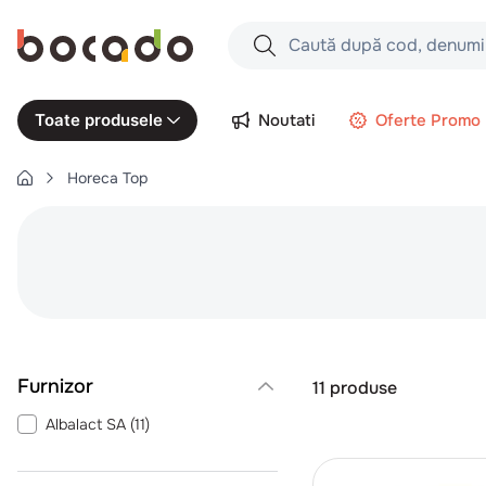
Caută după cod, denumire produs,
Căutări populare
Noutati
Oferte Promo
Toate produsele
1
.
cartofi
Horeca Top
2
.
piept pui
3
.
pui
4
.
chifle
5
.
burger
6
.
coaste
7
.
ceafa
11
produse
8
.
aripi
Albalact SA
(
11
)
9
.
croissant
10
.
pizza