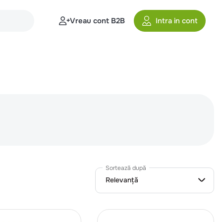
Vreau cont B2B
Intra in cont
Sortează după
Relevanță