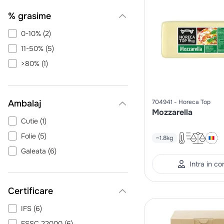
% grasime
0-10%
(
2
)
11-50%
(
5
)
>80%
(
1
)
Ambalaj
704941
Horeca Top
Mozzarella
Cutie
(
1
)
Folie
(
5
)
~1.8kg
Galeata
(
6
)
Intra in co
Certificare
IFS
(
6
)
FSSC 22000
(
6
)