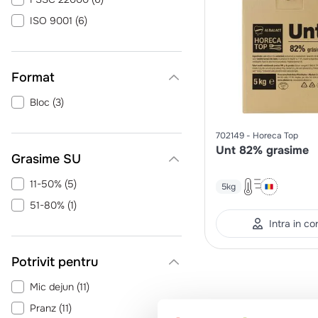
ISO 9001
(
6
)
Format
Bloc
(
3
)
702149
Horeca Top
Unt 82% grasime
Grasime SU
11-50%
(
5
)
5kg
51-80%
(
1
)
Intra in co
Potrivit pentru
Mic dejun
(
11
)
Pranz
(
11
)