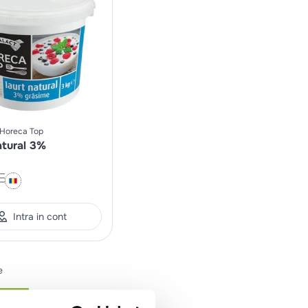
Horeca Top
atural 3%
Intra in cont
e