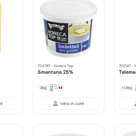
704787
Horeca Top
702147
Smantana 25%
Teleme
3kg
~1.5kg
nt
Intra in cont