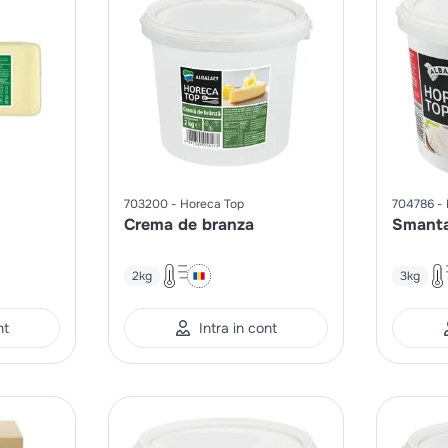
703200
Horeca Top
704786
Crema de branza
Smant
2kg
3kg
nt
Intra in cont