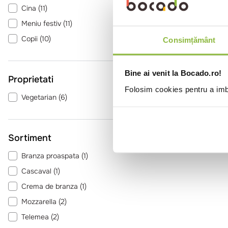
Cina
(
11
)
Meniu festiv
(
11
)
Copii
(
10
)
Consimțământ
Bine ai venit la Bocado.ro!
Proprietati
Folosim cookies pentru a imbu
Vegetarian
(
6
)
Sortiment
Branza proaspata
(
1
)
Cascaval
(
1
)
Crema de branza
(
1
)
Mozzarella
(
2
)
Telemea
(
2
)