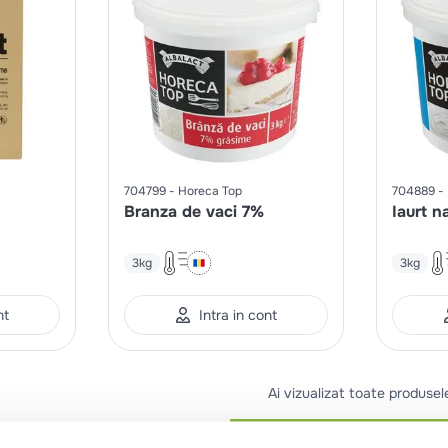
704799
Horeca Top
704889
Branza de vaci 7%
Iaurt n
3kg
3kg
nt
Intra in cont
Ai vizualizat toate produsel