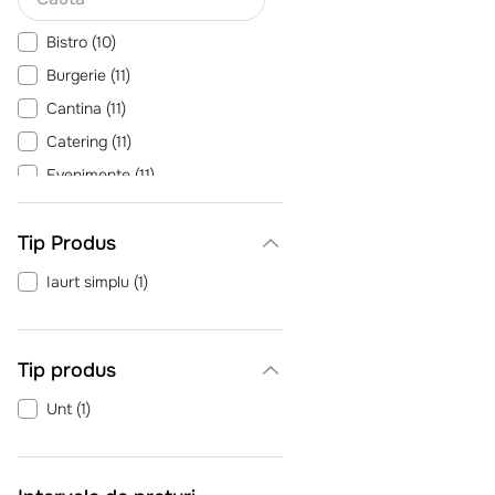
Bistro
(
10
)
Burgerie
(
11
)
Cantina
(
11
)
Catering
(
11
)
Evenimente
(
11
)
Patiserie
(
10
)
Tip Produs
Pizzeria
(
11
)
Pub
(
11
)
Iaurt simplu
(
1
)
Restaurant Romanesc
(
11
)
Sendviserie
(
10
)
Tip produs
Vezi încă 3
Unt
(
1
)