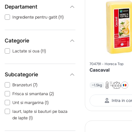
Departament
Ingrediente pentru gatit
(
11
)
Categorie
Lactate si oua
(
11
)
704791
Horeca Top
Cascaval
Branzeturi
(
7
)
~1.5kg
Frisca si smantana
(
2
)
Intra in co
Unt si margarina
(
1
)
Iaurt, lapte si bauturi pe baza
de lapte
(
1
)