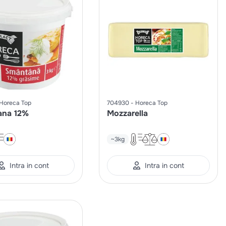
Horeca Top
704930
Horeca Top
ana 12%
Mozzarella
~3kg
Intra in cont
Intra in cont