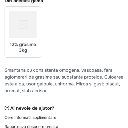
Din aceeasi gama
10
.
pizza
12% grasime
3kg
Smantana cu consistenta omogena, vascoasa, fara
aglomerari de grasime sau substante proteice. Culoarea
este alba, usor galbuie, uniforma. Miros si gust: placut,
aromat, slab acrisor.
Ai nevoie de ajutor?
Cere informatii suplimentare
Raporteaza descriere gresita