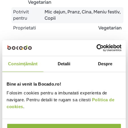
Vegetarian
Potrivit
Mic dejun
Pranz
Cina
Meniu festiv
pentru
Copii
Proprietati
Vegetarian
Ingrediente
Smantana pasteurizata, omogenizata 25% grasime
obtinuta din LAPTE de vaca, culturi lactice
Consimțământ
Detalii
Despre
selectionate.
Alergeni
Bine ai venit la Bocado.ro!
LACTOZA, LAPTE si derivati din LAPTE.
Folosim cookies pentru a imbunatati experienta de
navigare. Pentru detalii te rugam sa citesti
Politica de
Valori nutritionale 100g
cookies
.
Valoare energetica (kj)
996