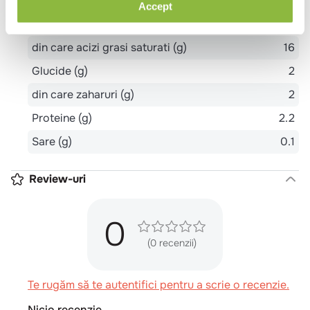
Valoare energetica (kcal)
242
Accept
Grasimi (g)
25
din care acizi grasi saturati (g)
16
Glucide (g)
2
din care zaharuri (g)
2
Proteine (g)
2.2
Sare (g)
0.1
Review-uri
0
(0 recenzii)
Te rugăm să te autentifici pentru a scrie o recenzie.
Nicio recenzie.