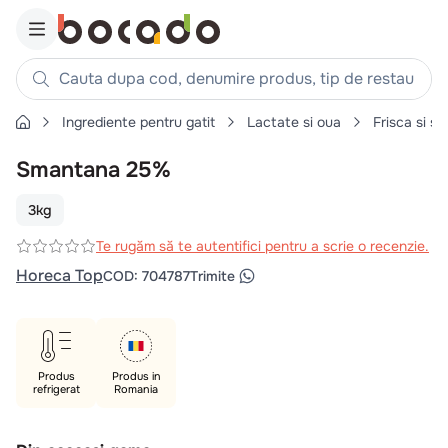
Cauta dupa cod, denumire produs, tip de restaurant, reteta
Ingrediente pentru gatit
Lactate si oua
Frisca si s
Căutări populare
Smantana 25%
1
.
cartofi
2
.
piept pui
3kg
3
.
pui
Te rugăm să te autentifici pentru a scrie o recenzie.
4
.
chifle
Horeca Top
COD
:
704787
Trimite
5
.
burger
6
.
coaste
7
.
aripi
Produs
Produs in
refrigerat
Romania
8
.
ceafa
9
.
croissant