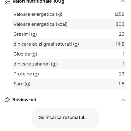
Valori nutritionale 100g
Valoare energetica (kj)
1259
Valoare energetica (kcal)
303
Grasimi (g)
23
din care acizi grasi saturati (g)
14.8
Glucide (g)
1
din care zaharuri (g)
1
Proteine (g)
23
Sare (g)
1.5
Review-uri
Se încarcă rezumatul…