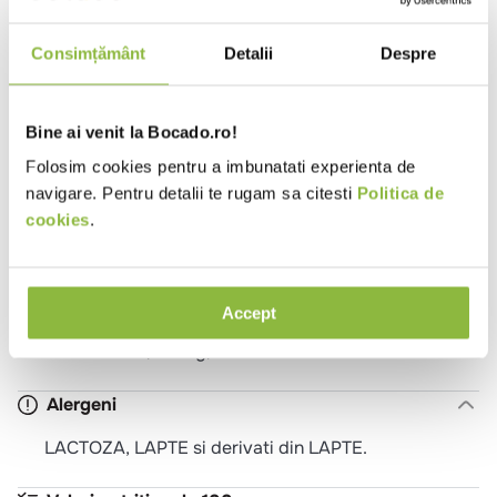
Tara de origine
Romania
Ambalaj
Folie
Consimțământ
Detalii
Despre
Tip
Bistro
Burgerie
Cantina
Catering
local
Evenimente
Patiserie
Pizzeria
Pub
Bine ai venit la Bocado.ro!
Restaurant Romanesc
Sendviserie
Trattoria
Unitate de cazare - mic dejun
Folosim cookies pentru a imbunatati experienta de
navigare. Pentru detalii te rugam sa citesti
Politica de
Potrivit
Mic dejun
Pranz
Cina
Meniu festiv
cookies
.
pentru
Copii
Ingrediente
Accept
LAPTE de vaca pasteurizat, culturi lactice
selectionate, cheag, sare.
Alergeni
LACTOZA, LAPTE si derivati din LAPTE.