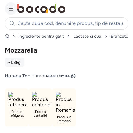
Cauta dupa cod, denumire produs, tip de restaurant, reteta
Ingrediente pentru gatit
Lactate si oua
Branzeturi
Căutări populare
Mozzarella
1
.
cartofi
2
.
piept pui
~1.8kg
3
.
pui
Horeca Top
COD
:
704941
Trimite
4
.
chifle
5
.
burger
6
.
coaste
7
.
ceafa
Produs
Produs
refrigerat
cantaribil
8
.
aripi
Produs in
Romania
9
.
croissant