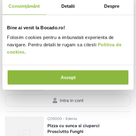
mozzarella
Consimțământ
Detalii
Despre
330g
Bine ai venit la Bocado.ro!
Intra in cont
Folosim cookies pentru a imbunatati experienta de
navigare. Pentru detalii te rugam sa citesti
Politica de
cookies
.
CO343
Tranciotto cu sunca si ciuperci
180g
Accept
Intra in cont
CO5000
Edenia
Pizza cu sunca si ciuperci
Prosciutto Funghi