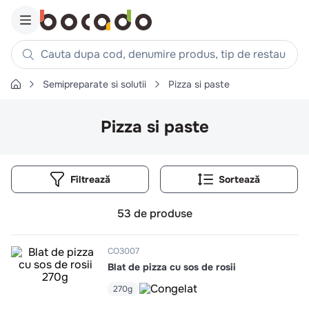
Cauta dupa cod, denumire produs, tip de restaurant, reteta
Semipreparate si solutii
Pizza si paste
Căutări populare
1
.
cartofi
Pizza si paste
2
.
piept pui
3
.
pui
Filtrează
4
.
chifle
5
.
burger
53
de produse
6
.
coaste
7
.
ceafa
CO3007
Blat de pizza cu sos de rosii
8
.
aripi
270g
9
.
croissant