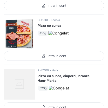
10
.
pizza
Intra in cont
CO5501
Edenia
Pizza cu sunca
410g
Intra in cont
PHM100
Hatz
Pizza cu sunca, ciuperci, branza
Ham-Mania
520g
Intra in cont