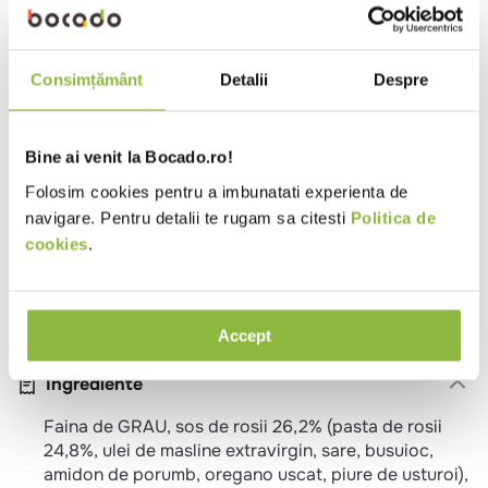
Potrivit pentru
Pranz
Cina
Metode de preparare
Consimțământ
Detalii
Despre
Cuptor
3-4 min:
Bine ai venit la Bocado.ro!
Folositi doar un cuptor marca Donna Italia. Scoateti
Folosim cookies pentru a imbunatati experienta de
pizza din ambalaj si adaugati un topping la alegere
navigare. Pentru detalii te rugam sa citesti
Politica de
(fara ingrediente lichide). Introduceti pizza in cuptor
cookies
.
si coaceti timp de 3-4 minute. Pentru cele mai bune
rezultate, decongelati pizza timp de aproximativ 20
de minute inainte. Produsul trebuie gatit complet
inainte de consum.
Accept
Ingrediente
Faina de GRAU, sos de rosii 26,2% (pasta de rosii
24,8%, ulei de masline extravirgin, sare, busuioc,
amidon de porumb, oregano uscat, piure de usturoi),