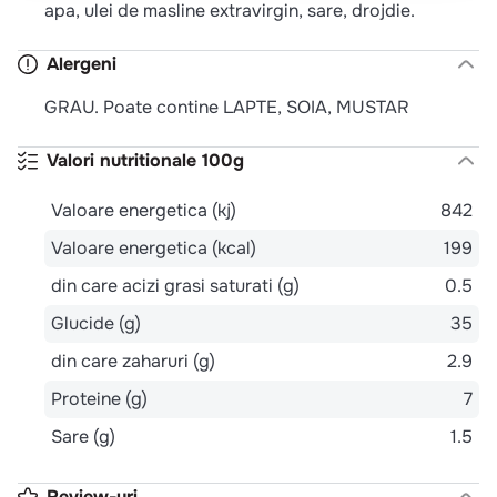
apa, ulei de masline extravirgin, sare, drojdie.
Alergeni
GRAU. Poate contine LAPTE, SOIA, MUSTAR
Valori nutritionale 100g
Valoare energetica (kj)
842
Valoare energetica (kcal)
199
din care acizi grasi saturati (g)
0.5
Glucide (g)
35
din care zaharuri (g)
2.9
Proteine (g)
7
Sare (g)
1.5
Review-uri