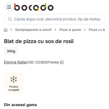
Cauta dupa cod, denumire produs, tip de restaurant, reteta
Semipreparate si solutii
Pizza si paste
Pizza cu blat
Căutări populare
Blat de pizza cu sos de rosii
1
.
cartofi
2
.
piept pui
340g
3
.
pui
Donna Italia
COD
:
CO3012
Trimite
4
.
chifle
5
.
burger
6
.
coaste
Produs
7
.
ceafa
congelat
8
.
aripi
9
.
croissant
Din aceeasi gama