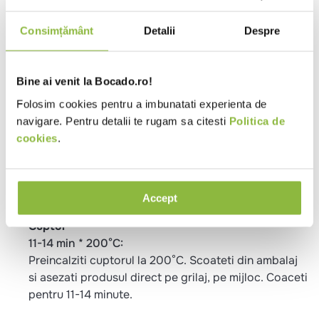
Specificatii
Consimțământ
Detalii
Despre
Mod gatire
Cuptor
Timp gatire
11-30 minute
Bine ai venit la Bocado.ro!
Temperatura
Congelat
Folosim cookies pentru a imbunatati experienta de
Tip produs
Blat pizza
navigare. Pentru detalii te rugam sa citesti
Politica de
Tip local
Bistro
Pizzeria
Pub
Trattoria
cookies
.
Potrivit pentru
Pranz
Cina
Metode de preparare
Accept
Cuptor
11-14 min * 200°C:
Preincalziti cuptorul la 200°C. Scoateti din ambalaj
si asezati produsul direct pe grilaj, pe mijloc. Coaceti
pentru 11-14 minute.