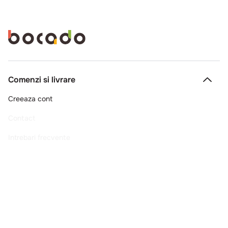
CO3017
Donna Italia
Pizza cu mozzarella si sos de rosii
270g
Comenzi si livrare
Creeaza cont
Contact
Intrebari frecvente