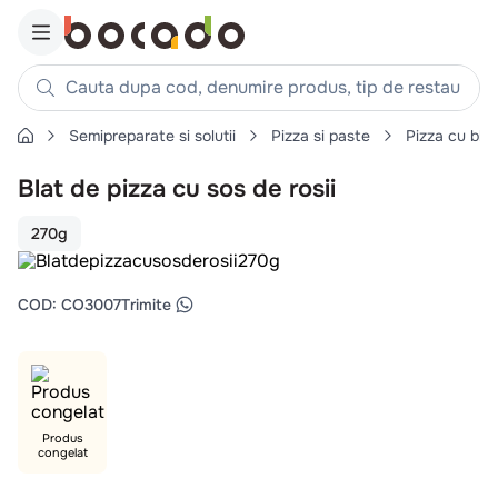
Cauta dupa cod, denumire produs, tip de restaurant, reteta
Semipreparate si solutii
Pizza si paste
Pizza cu blat
Căutări populare
Blat de pizza cu sos de rosii
1
.
cartofi
2
.
piept pui
270g
3
.
pui
4
.
chifle
COD
:
CO3007
Trimite
5
.
burger
6
.
coaste
7
.
ceafa
8
.
aripi
Produs
congelat
9
.
croissant