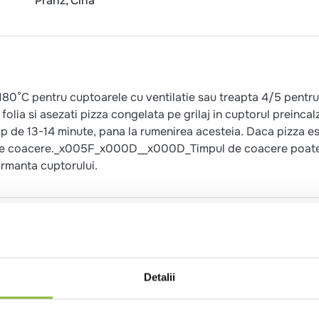
Pranz
Cina
(180°C pentru cuptoarele cu ventilatie sau treapta 4/5 pentru
folia si asezati pizza congelata pe grilaj in cuptorul preincalz
imp de 13-14 minute, pana la rumenirea acesteia. Daca pizza e
l de coacere._x005F_x000D__x000D_Timpul de coacere poat
formanta cuptorului.
e de porc, apa, dextroza, sare, stabilizatori (trifosfat,
e rozmarin, acid ascorbic), aroma de fum, conservant (nitrit d
E), ardei 3.7%, drojdie, ulei de rapita, sare, zahar, dextroz
Detalii
te, usturoi.