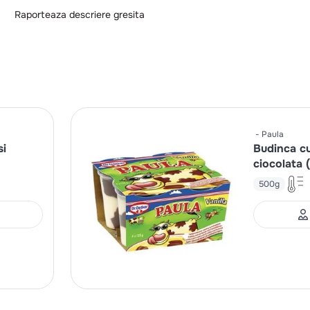
Raporteaza descriere gresita
Paula
si
Budinca cu 
ciocolata 
500g