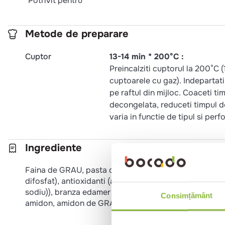
Potrivit pentru
Metode de preparare
Cuptor
13-14 min * 200°C :
Preincalziti cuptorul la 200°C 
cuptoarele cu gaz). Indepartati 
pe raftul din mijloc. Coaceti t
decongelata, reduceti timpu
varia in functie de tipul si per
Ingrediente
Faina de GRAU, pasta de tomate, apa, sunca 12.2% (carn
difosfat), antioxidanti (ascorbat de sodiu, extracte d
sodiu)), branza edamer 5% (LAPTE), mozzarella 5% (LAPT
Consimțământ
amidon, amidon de GRAU, plante aromatice, condimen