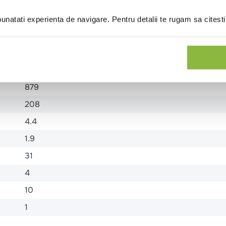
natati experienta de navigare. Pentru detalii te rugam sa citest
LINA.
879
208
4.4
1.9
31
4
10
1