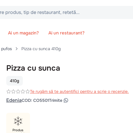
 tip de restaurant, retetă...
Ai un magazin?
Ai un restaurant?
t pufos
Pizza cu sunca 410g
Pizza cu sunca
410g
Te rugăm să te autentifici pentru a scrie o recenzie.
Edenia
COD
:
CO5501
Trimite
Produs