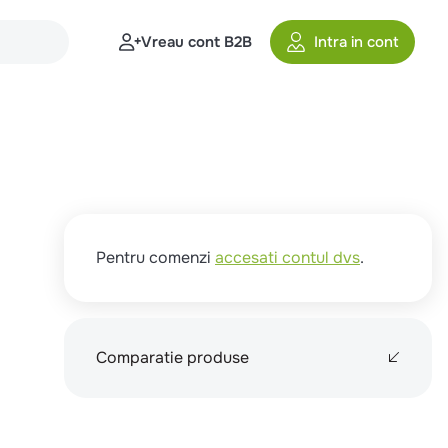
Vreau cont B2B
Intra in cont
Pentru comenzi
accesati contul dvs
.
Comparatie produse