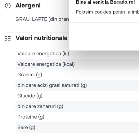
Bine ai venit la Bocado.ro!
Alergeni
Folosim cookies pentru a imbu
GRAU, LAPTE (din branza). Poate contine urme de TE
Valori nutritionale 100g
Valoare energetica (kj)
Valoare energetica (kcal)
Grasimi (g)
din care acizi grasi saturati (g)
Glucide (g)
din care zaharuri (g)
Proteine (g)
Sare (g)