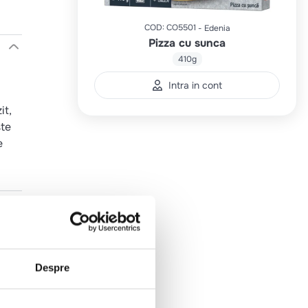
COD
:
CO5501
Edenia
Pizza cu sunca
410g
Intra in cont
it,
ste
e
e
a,
Despre