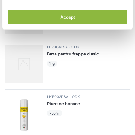
Baza pentru frappe cu caramel
1kg
Accept
LFR004LSA
ODK
Baza pentru frappe clasic
1kg
LMF002PSA
ODK
Piure de banane
750ml