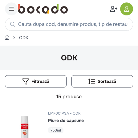
Cauta dupa cod, denumire produs, tip de restaurant, reteta
ODK
Căutări populare
1
.
cartofi
ODK
2
.
piept pui
3
.
pui
Filtrează
4
.
chifle
5
.
burger
15
produse
6
.
coaste
7
.
ceafa
LMF001PSA
ODK
Piure de capsune
8
.
aripi
9
.
croissant
750ml