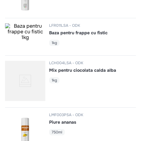
10
.
pizza
LFR011LSA
ODK
Baza pentru frappe cu fistic
1kg
LCH004LSA
ODK
Mix pentru ciocolata calda alba
1kg
LMF003PSA
ODK
Piure ananas
750ml