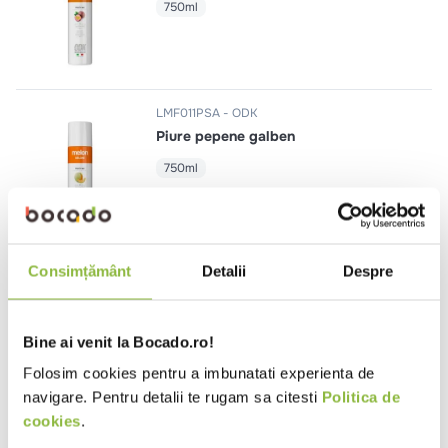
750ml
LMF011PSA
ODK
Piure pepene galben
750ml
Consimțământ
Detalii
Despre
LCH001LSA
ODK
Mix pentru ciocolata calda neagra
40%
Bine ai venit la Bocado.ro!
1kg
Folosim cookies pentru a imbunatati experienta de
navigare. Pentru detalii te rugam sa citesti
Politica de
cookies
.
LFR001LSA
ODK