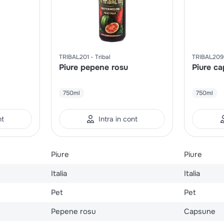
TRIBAL201
Tribal
TRIBAL209
Piure pepene rosu
Piure ca
750ml
750ml
nt
Intra in cont
Piure
Piure
Italia
Italia
Pet
Pet
Pepene rosu
Capsune