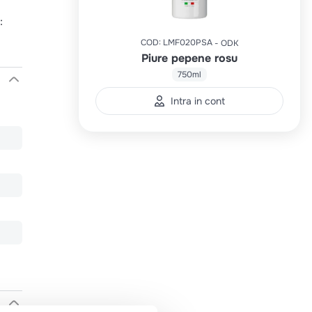
:
COD
:
LMF020PSA
ODK
Piure pepene rosu
750ml
Intra in cont