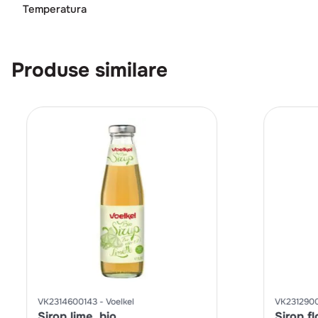
Temperatura
Produse similare
VK2314600143
Voelkel
VK231290
Sirop lime, bio
Sirop fl