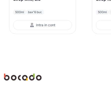
500ml
bax*6 buc
500ml
Intra in cont