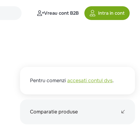
Vreau cont B2B
Intra in cont
Pentru comenzi
accesati contul dvs
.
Comparatie produse