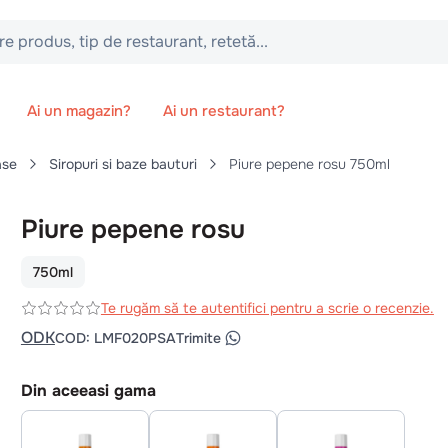
 tip de restaurant, retetă...
Ai un magazin?
Ai un restaurant?
ase
Siropuri si baze bauturi
Piure pepene rosu 750ml
Piure pepene rosu
750ml
Te rugăm să te autentifici pentru a scrie o recenzie.
ODK
COD
:
LMF020PSA
Trimite
Din aceeasi gama