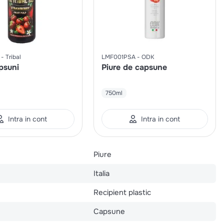
Tribal
LMF001PSA
ODK
psuni
Piure de capsune
750ml
Intra in cont
Intra in cont
Piure
Italia
Recipient plastic
Capsune