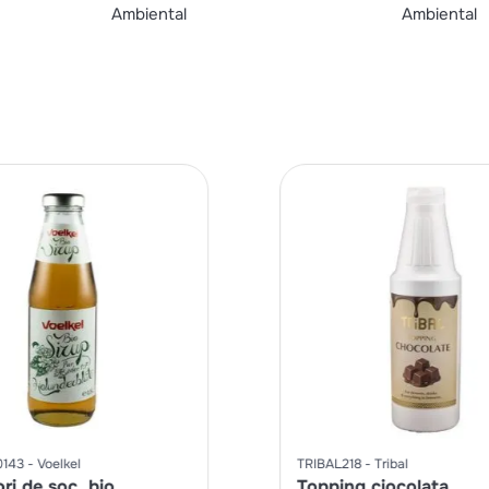
Ambiental
Ambiental
0143
Voelkel
TRIBAL218
Tribal
ori de soc, bio
Topping ciocolata