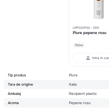
LMF020PSA
ODK
Piure pepene rosu
750ml
Intra in co
Tip produs
Piure
Tara de origine
Italia
Ambalaj
Recipient plastic
Aroma
Pepene rosu