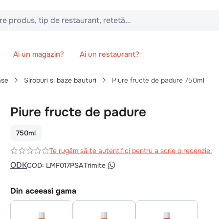
 tip de restaurant, retetă...
Ai un magazin?
Ai un restaurant?
ase
Siropuri si baze bauturi
Piure fructe de padure 750ml
Piure fructe de padure
750ml
Te rugăm să te autentifici pentru a scrie o recenzie.
ODK
COD
:
LMF017PSA
Trimite
Din aceeasi gama