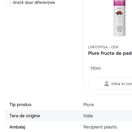
Arată doar diferențele
LMF017PSA
ODK
Piure fructe de pad
750ml
Intra in co
Tip produs
Piure
Tara de origine
Italia
Ambalaj
Recipient plastic