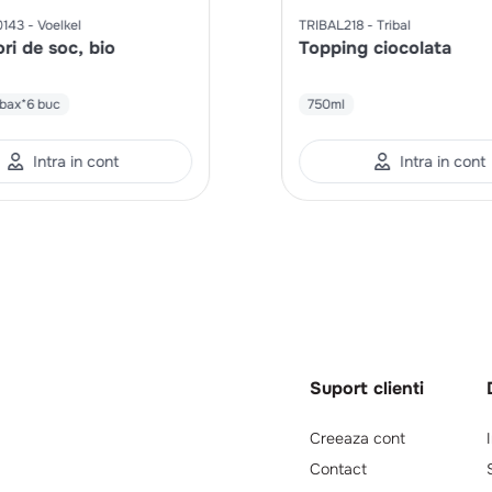
0143
Voelkel
TRIBAL218
Tribal
ori de soc, bio
Topping ciocolata
bax*6 buc
750ml
Intra in cont
Intra in cont
Suport clienti
Creeaza cont
Contact