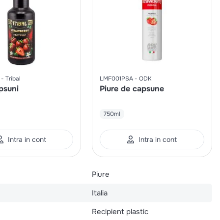
Tribal
LMF001PSA
ODK
psuni
Piure de capsune
750ml
Intra in cont
Intra in cont
Piure
Italia
Recipient plastic