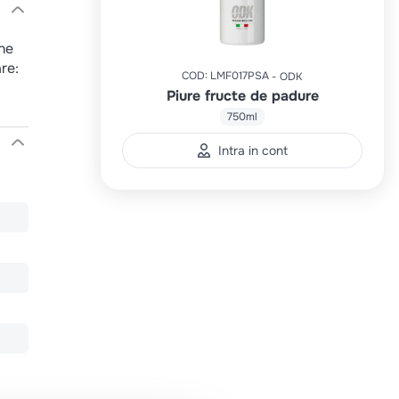
ne
re:
COD
:
LMF017PSA
ODK
Piure fructe de padure
750ml
Intra in cont