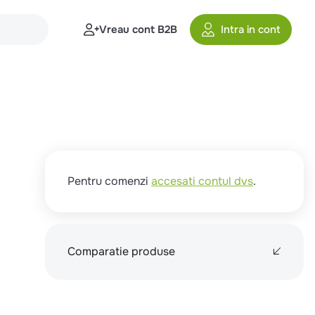
Vreau cont B2B
Intra in cont
Pentru comenzi
accesati contul dvs
.
Comparatie produse