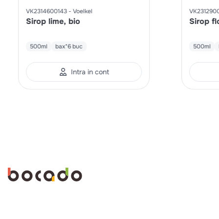
VK2314600143
Voelkel
VK231290
Sirop lime, bio
Sirop fl
500ml
bax*6 buc
500ml
Intra in cont