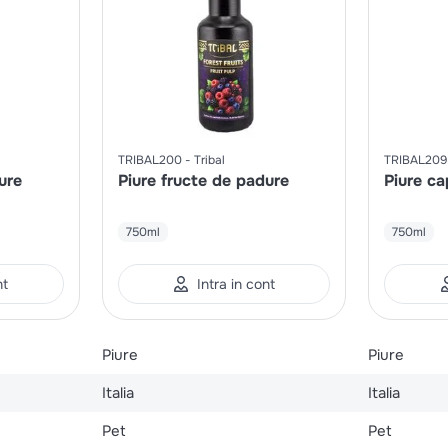
TRIBAL200
Tribal
TRIBAL209
ure
Piure fructe de padure
Piure ca
750ml
750ml
nt
Intra in cont
Piure
Piure
Italia
Italia
Pet
Pet