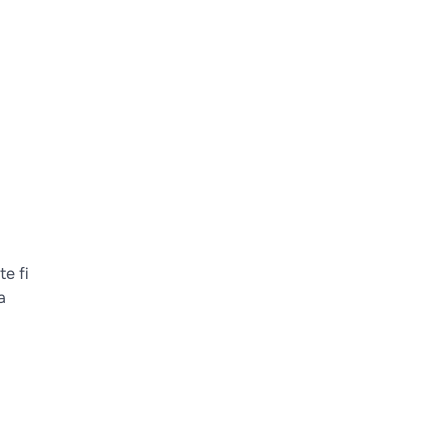
e fi
a