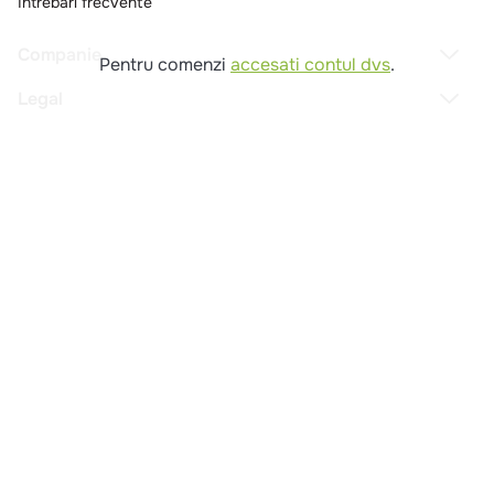
Intrebari frecvente
Companie
Pentru comenzi
accesati contul dvs
.
Legal
Copyright © 2025 - Macromex SRL
RO
Powered by