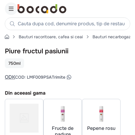
Cauta dupa cod, denumire produs, tip de restaurant, reteta
Bauturi racoritoare, cafea si ceai
Bauturi necarbogazo
Căutări populare
Piure fructul pasiunii
1
.
cartofi
2
.
piept pui
750ml
3
.
pui
ODK
COD
:
LMF009PSA
Trimite
4
.
chifle
5
.
burger
Din aceeasi gama
6
.
coaste
7
.
aripi
8
.
ceafa
9
.
croissant
Fructe de
Pepene rosu
padure