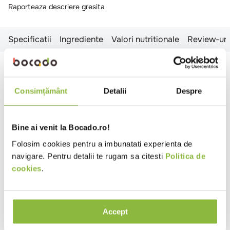
Raporteaza descriere gresita
Specificatii
Ingrediente
Valori nutritionale
Review-uri
Specificatii
Consimțământ
Detalii
Despre
Tip produs
Piure
Tara de origine
Italia
Ambalaj
Recipient plastic
Bine ai venit la Bocado.ro!
Folosim cookies pentru a imbunatati experienta de
Aroma
Fructul pasiunii
navigare. Pentru detalii te rugam sa citesti
Politica de
cookies
.
Ingrediente
Suc concentrat de fructul pasiunii (50%), zahar,
sirop de glucoza, suc concentrat de lamaie, agenti
Accept
de ingrosare: faina de guar, pectine; extract de
morcov si dovleac, arome, conservanti: E202, E211;