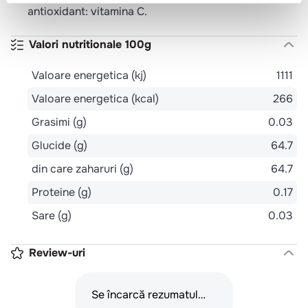
antioxidant: vitamina C.
Valori nutritionale 100g
Valoare energetica (kj)
1111
Valoare energetica (kcal)
266
Grasimi (g)
0.03
Glucide (g)
64.7
din care zaharuri (g)
64.7
Proteine (g)
0.17
Sare (g)
0.03
Review-uri
Se încarcă rezumatul…