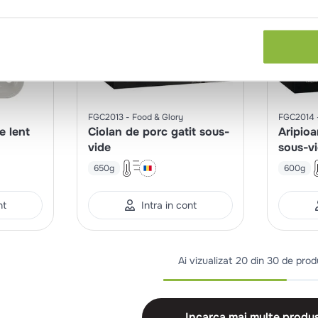
FGC2013
Food & Glory
FGC2014
e lent
Ciolan de porc gatit sous-
Aripioa
vide
sous-v
650g
600g
nt
Intra in cont
Ai vizualizat
20 din 30 de pro
Incarca mai multe produ