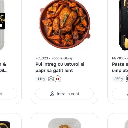
FCL023
Food & Glory
FGP1007
n &
Pui intreg cu usturoi si
Paste 
il
paprika gatit lent
umplute
 gatit
Parma 
1.1kg
250g
Parmig
nt
Intra in cont