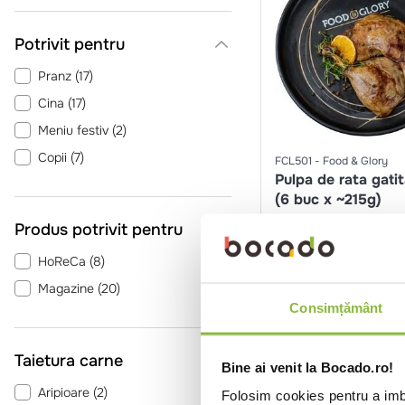
Potrivit pentru
Pranz
(
17
)
Cina
(
17
)
Meniu festiv
(
2
)
Copii
(
7
)
FCL501
Food & Glory
Pulpa de rata gatit
(6 buc x ~215g)
1.29kg
Produs potrivit pentru
HoReCa
(
8
)
Intra in co
Magazine
(
20
)
Consimțământ
Taietura carne
Bine ai venit la Bocado.ro!
Aripioare
(
2
)
Folosim cookies pentru a imbu