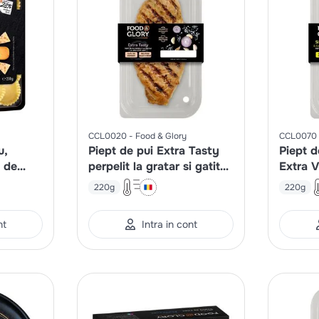
CCL0020
Food & Glory
CCL0070
u,
Piept de pui Extra Tasty
Piept 
i de
perpelit la gratar si gatit
Extra V
lent
perpelit
220g
220g
lent
nt
Intra in cont