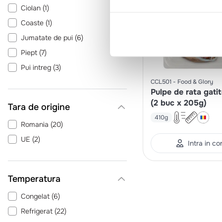
Ciolan
(
1
)
Coaste
(
1
)
Jumatate de pui
(
6
)
Piept
(
7
)
Pui intreg
(
3
)
Pulled meat
(
2
)
CCL501
Food & Glory
Pulpe de rata gatit
Pulpa
(
3
)
(2 buc x 205g)
Tara de origine
410g
Romania
(
20
)
UE
(
2
)
Intra in co
Temperatura
Congelat
(
6
)
Refrigerat
(
22
)