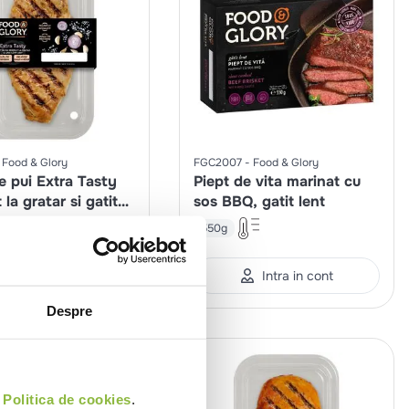
Food & Glory
FGC2007
Food & Glory
e pui Extra Tasty
Piept de vita marinat cu
 la gratar si gatit
sos BBQ, gatit lent
550g
Intra in cont
Intra in cont
Despre
i
Politica de cookies
.