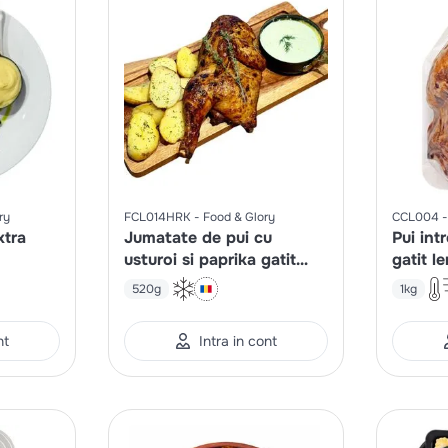
ry
FCL014HRK
Food & Glory
CCL004
xtra
Jumatate de pui cu
Pui int
usturoi si paprika gatit
gatit l
lent
520g
1kg
nt
Intra in cont