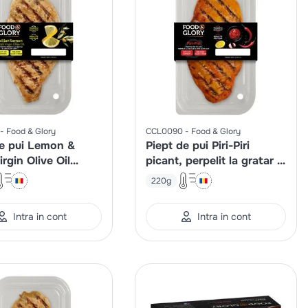
Food & Glory
CCL0090
Food & Glory
de pui Lemon &
Piept de pui Piri-Piri
irgin Olive Oil
picant, perpelit la gratar si
 la gratar si gatit
gatit lent
220g
Intra in cont
Intra in cont