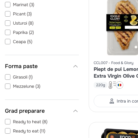
Marinat
(
3
)
Picant
(
3
)
Usturoi
(
8
)
Paprika
(
2
)
Ceapa
(
5
)
Sare
(
6
)
CCL007
Food & Glory
Forma paste
Piept de pui Lemo
Extra Virgin Olive O
Girasoli
(
1
)
perpelit la gratar si
220g
Mezzelune
(
3
)
lent
Intra in co
Grad preparare
Ready to heat
(
8
)
Ready to eat
(
11
)