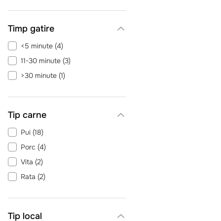
Timp gatire
<5 minute
(
4
)
11-30 minute
(
3
)
>30 minute
(
1
)
Tip carne
Pui
(
18
)
Porc
(
4
)
Vita
(
2
)
Rata
(
2
)
Tip local