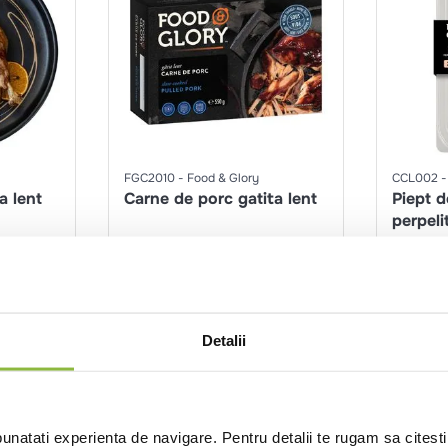
FGC2010
Food & Glory
CCL002
a lent
Carne de porc gatita lent
Piept d
perpelit
lent
550g
220g
nt
Intra in cont
Detalii
natati experienta de navigare. Pentru detalii te rugam sa citest