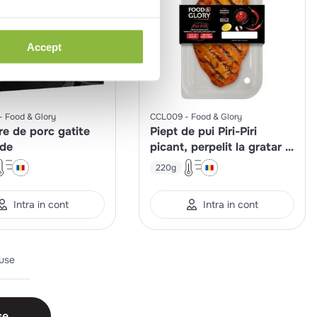
Accept
Food & Glory
CCL009
Food & Glory
re de porc gatite
Piept de pui Piri-Piri
ide
picant, perpelit la gratar si
gatit lent
220g
Intra in cont
Intra in cont
duse
se