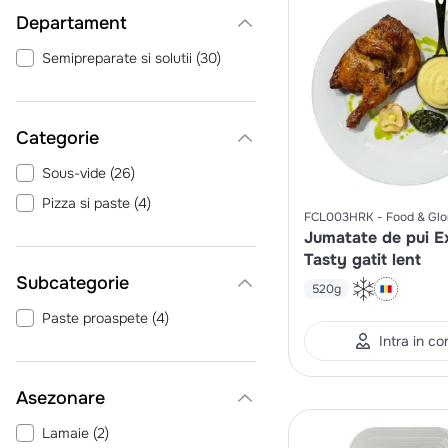
Departament
Semipreparate si solutii
(
30
)
Categorie
Sous-vide
(
26
)
Pizza si paste
(
4
)
FCL003HRK
Food & Glo
Jumatate de pui E
Tasty gatit lent
520g
Paste proaspete
(
4
)
Intra in co
Asezonare
Lamaie
(
2
)