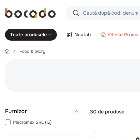
Caută după cod, denumire produs,
Căutări populare
Noutati
Oferte Promo
Toate produsele
1
.
cartofi
Food & Glory
2
.
piept pui
3
.
pui
4
.
chifle
5
.
coaste
6
.
burger
7
.
aripi
30
de produse
8
.
ceafa
Macromex SRL
(
12
)
9
.
croissant
10
.
pizza