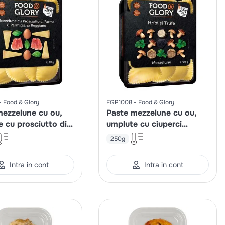
Food & Glory
FGP1008
Food & Glory
mezzelune cu ou,
Paste mezzelune cu ou,
 cu prosciutto di
umplute cu ciuperci
si branza
porcini (hribi) si trufe
250g
iano Reggiano
Intra in cont
Intra in cont