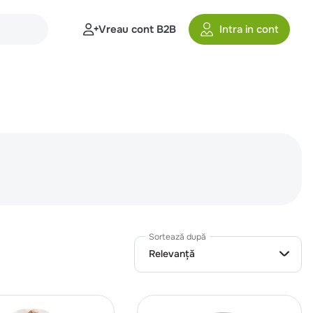
Vreau cont B2B
Intra in cont
Sortează după
Relevanță