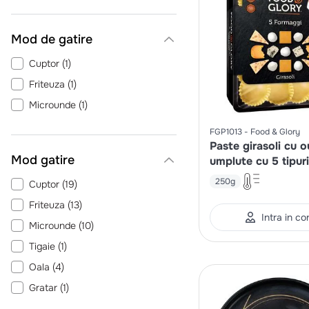
Mod de gatire
Cuptor
(
1
)
Friteuza
(
1
)
Microunde
(
1
)
FGP1013
Food & Glory
Paste girasoli cu o
Mod gatire
umplute cu 5 tipur
branza
250g
Cuptor
(
19
)
Friteuza
(
13
)
Intra in co
Microunde
(
10
)
Tigaie
(
1
)
Oala
(
4
)
Gratar
(
1
)