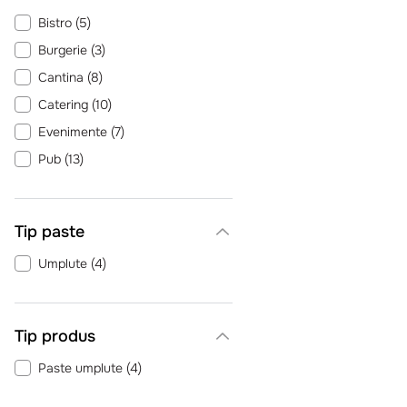
Bistro
(
5
)
Burgerie
(
3
)
Cantina
(
8
)
Catering
(
10
)
Evenimente
(
7
)
Pub
(
13
)
Restaurant Romanesc
(
10
)
Sendviserie
(
3
)
Tip paste
Trattoria
(
5
)
Umplute
(
4
)
Tip produs
Paste umplute
(
4
)