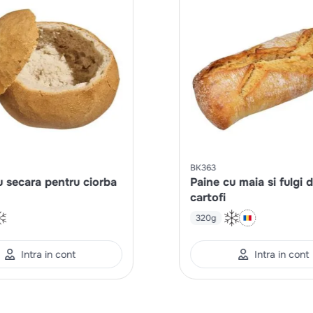
BK363
u secara pentru ciorba
Paine cu maia si fulgi 
cartofi
320g
Intra in cont
Intra in cont