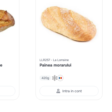
LLR257
La Lorraine
de
Painea morarului
420g
Intra in cont