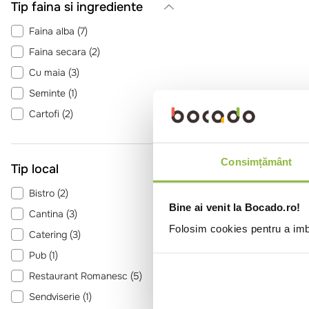
Tip faina si ingrediente
Faina alba
(
7
)
Faina secara
(
2
)
Cu maia
(
3
)
Seminte
(
1
)
Cartofi
(
2
)
Consimțământ
Tip local
Bistro
(
2
)
Bine ai venit la Bocado.ro!
Cantina
(
3
)
Folosim cookies pentru a imbu
Catering
(
3
)
Pub
(
1
)
Restaurant Romanesc
(
5
)
Sendviserie
(
1
)