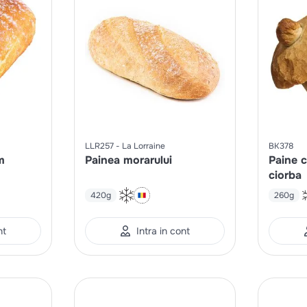
LLR257
La Lorraine
BK378
m
Painea morarului
Paine c
ciorba
420g
260g
nt
Intra in cont