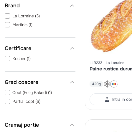
Brand
La Lorraine
(
3
)
Martin's
(
1
)
Certificare
Kosher
(
1
)
LLR233
La Lorraine
Paine rustica duru
Grad coacere
420g
Copt (Fully Baked)
(
1
)
Intra in co
Partial copt
(
6
)
Gramaj portie