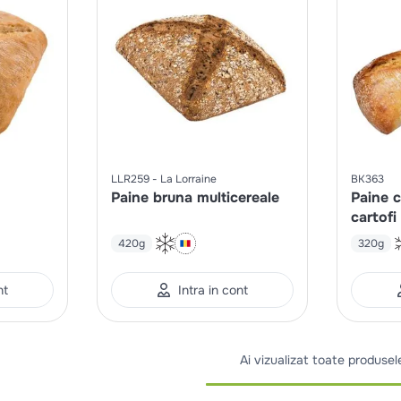
LLR259
La Lorraine
BK363
Paine bruna multicereale
Paine c
cartofi
420g
320g
nt
Intra in cont
Ai vizualizat toate produsel