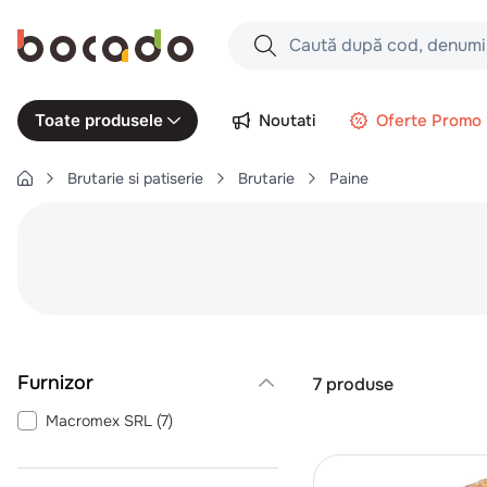
Caută după cod, denumire produs,
Căutări populare
Noutati
Oferte Promo
Toate produsele
1
.
cartofi
Brutarie si patiserie
Brutarie
Paine
2
.
piept pui
3
.
pui
4
.
chifle
5
.
burger
6
.
coaste
7
.
ceafa
7
produse
8
.
aripi
Macromex SRL
(
7
)
9
.
croissant
10
.
pizza