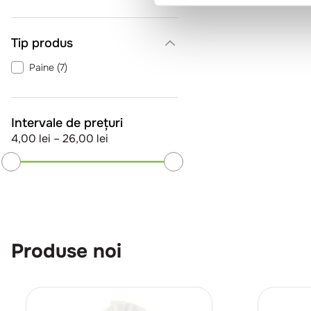
Unitate de cazare - mic dejun
(
3
)
Tip produs
Vegetarian
(
1
)
Paine
(
7
)
Intervale de prețuri
4,00 lei
–
26,00 lei
Produse noi