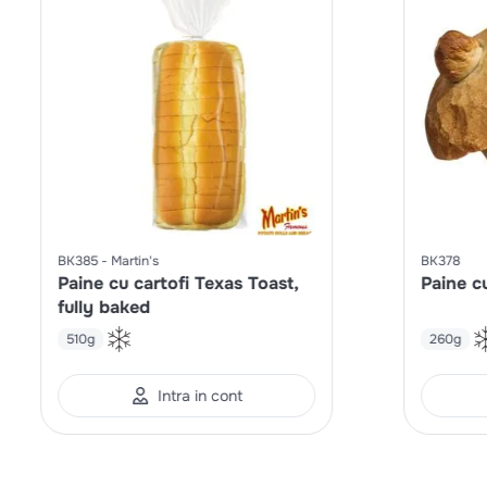
BK385
Martin's
BK378
Paine cu cartofi Texas Toast,
Paine c
fully baked
510g
260g
Intra in cont