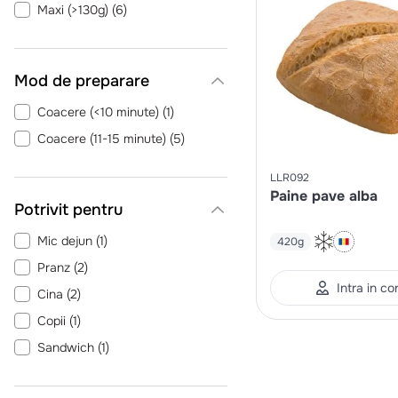
Maxi (>130g)
(
6
)
Mod de preparare
Coacere (<10 minute)
(
1
)
Coacere (11-15 minute)
(
5
)
LLR092
Paine pave alba
Potrivit pentru
Mic dejun
(
1
)
420g
Pranz
(
2
)
Intra in co
Cina
(
2
)
Copii
(
1
)
Sandwich
(
1
)