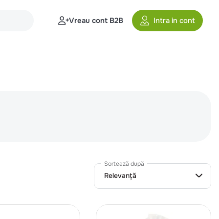
Vreau cont B2B
Intra in cont
Sortează după
Relevanță