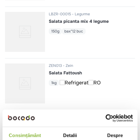
LBZR-00015
Legurme
Salata picanta mix 4 legume
150g
bax*12 buc
ZEN013
Zein
Salata Fattoush
1kg
ZEN003
Zein
Humus cu usturoi
1kg
Consimțământ
Detalii
Despre