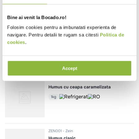
Bine ai venit la Bocado.ro!
Folosim cookies pentru a imbunatati experienta de
ZEN010
Zein
navigare. Pentru detalii te rugam sa citesti
Politica de
Humus cu pasta de ardei dulce
cookies
.
1kg
Accept
ZEN004
Zein
Humus cu ceapa caramelizata
1kg
ZEN001
Zein
Humus clasic