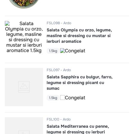
10
.
pizza
FSL098
Ardo
Salata Olympia cu orzo, legume,
masline si dressing cu mustar si
ierburi aromatice
1.5kg
FSL097
Ardo
Salata Sapphira cu bulgur, farro,
legume si dressing picant cu
sumac
1.5kg
FSL100
Ardo
Salata Mediterranea cu penne,
legume si dressing cu ierburi