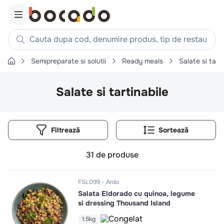
Cauta dupa cod, denumire produs, tip de restaurant, reteta
Semipreparate si solutii
Ready meals
Salate si tarti
Căutări populare
1
.
cartofi
Salate si tartinabile
2
.
piept pui
3
.
pui
Filtrează
4
.
chifle
5
.
burger
31
de produse
6
.
coaste
7
.
aripi
FSL099
Ardo
Salata Eldorado cu quinoa, legume
8
.
ceafa
si dressing Thousand Island
9
.
croissant
1.5kg