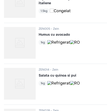
italiene
1.5kg
ZEN005
Zein
Humus cu avocado
1kg
ZEN014
Zein
Salata cu quinoa si pui
1kg
ZEN028
Zein