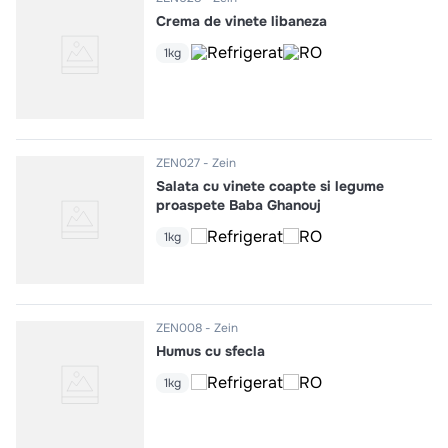
Crema de vinete libaneza
1kg
ZEN027
Zein
Salata cu vinete coapte si legume
proaspete Baba Ghanouj
1kg
ZEN008
Zein
Humus cu sfecla
1kg