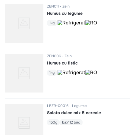
ZEN011
Zein
Humus cu legume
1kg
ZEN006
Zein
Humus cu fistic
1kg
LBZR-00016
Legurme
Salata dulce mix 5 cereale
150g
bax*12 buc