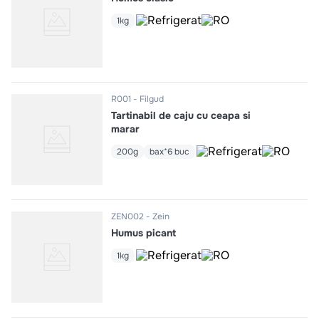
1kg
R001
Filgud
Tartinabil de caju cu ceapa si
marar
200g
bax*6 buc
ZEN002
Zein
Humus picant
1kg