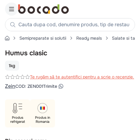
Cauta dupa cod, denumire produs, tip de restaurant, reteta
Semipreparate si solutii
Ready meals
Salate si tarti
Căutări populare
Humus clasic
1
.
cartofi
2
.
piept pui
1kg
3
.
pui
Te rugăm să te autentifici pentru a scrie o recenzie.
4
.
chifle
Zein
COD
:
ZEN001
Trimite
5
.
burger
6
.
coaste
7
.
ceafa
Produs
Produs in
refrigerat
Romania
8
.
aripi
9
.
croissant