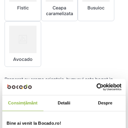
Fistic
Ceapa
Busuioc
caramelizata
Avocado
Preparat cu arome orientale, humusul este bogat in
proteine, fibre, fier, magneziu, zinc, ceea ce il face
produs de top intr-o alimentatie sanatoasa.
Consimțământ
Detalii
Despre
Ai nevoie de ajutor?
Cere informatii suplimentare
Bine ai venit la Bocado.ro!