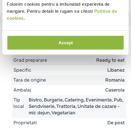
Raporteaza descriere gresita
Folosim cookies pentru a imbunatati experienta de
navigare. Pentru detalii te rugam sa citesti
Politica de
cookies
.
Specificatii
Ingrediente
Alergeni
Valori nutritionale
Specificatii
Accept
Temperatura
Refrigerat
Grad preparare
Ready to eat
Specific
Libanez
Tara de origine
Romania
Ambalaj
Caserola
Tip
Bistro
Burgerie
Catering
Evenimente
Pub
local
Sendviserie
Trattoria
Unitate de cazare -
mic dejun
Vegetarian
Proprietati
De post