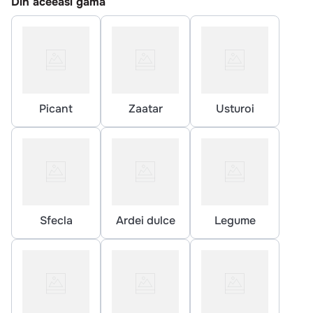
Din aceeasi gama
10
.
pizza
Picant
Zaatar
Usturoi
Sfecla
Ardei dulce
Legume