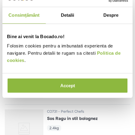
CO728
Perfect Chefs
Consimțământ
Detalii
Despre
Fond de legume gatit lent 3 ore
1l
Bine ai venit la Bocado.ro!
Folosim cookies pentru a imbunatati experienta de
navigare. Pentru detalii te rugam sa citesti
Politica de
cookies
.
CO733
Perfect Chefs
Baza pentru supa de pui
1l
Accept
CO731
Perfect Chefs
Sos Ragu in stil bolognez
2.4kg