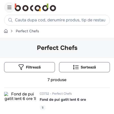
Cauta dupa cod, denumire produs, tip de restaurant, reteta
Perfect Chefs
Căutări populare
1
.
cartofi
Perfect Chefs
2
.
piept pui
3
.
pui
Filtrează
4
.
chifle
5
.
burger
7
produse
6
.
coaste
7
.
ceafa
CO732
Perfect Chefs
Fond de pui gatit lent 6 ore
8
.
aripi
9
.
croissant
1l