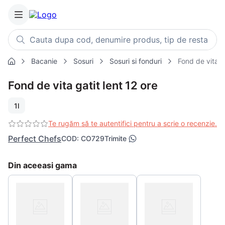
Cauta dupa cod, denumire produs, tip de restaurant, retet
Bacanie
Sosuri
Sosuri si fonduri
Fond de vita ga
Căutări populare
Fond de vita gatit lent 12 ore
1
.
cartofi
2
.
piept pui
1l
3
.
pui
Te rugăm să te autentifici pentru a scrie o recenzie.
4
.
chifle
Perfect Chefs
COD
:
CO729
Trimite
5
.
burger
Din aceeasi gama
6
.
coaste
7
.
ceafa
8
.
aripi
9
.
croissant