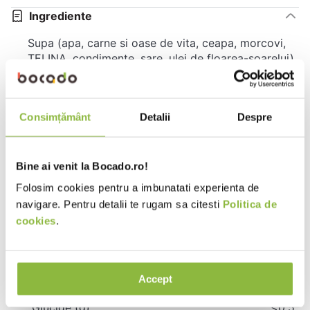
Ingrediente
Supa (apa, carne si oase de vita, ceapa, morcovi,
TELINA, condimente, sare, ulei de floarea-soarelui).
Pentru prepararea a 1 litru de supa s-au folosit
700g de carne si oase de vita si 125g de legume.
Consimțământ
Detalii
Despre
Alergeni
TELINA
Bine ai venit la Bocado.ro!
Valori nutritionale 100g
Folosim cookies pentru a imbunatati experienta de
navigare. Pentru detalii te rugam sa citesti
Politica de
Valoare energetica (kj)
56
cookies
.
Valoare energetica (kcal)
13
Grasimi (g)
<0.5
Accept
din care acizi grasi saturati (g)
<0.1
Glucide (g)
<0.5