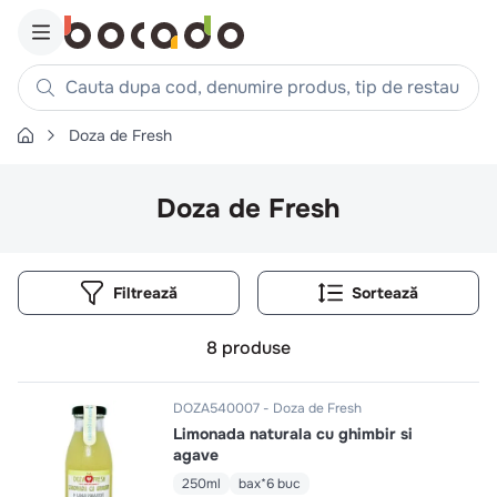
Cauta dupa cod, denumire produs, tip de restaurant, reteta
Doza de Fresh
Căutări populare
1
.
cartofi
Doza de Fresh
2
.
piept pui
3
.
pui
Filtrează
4
.
chifle
5
.
burger
8
produse
6
.
coaste
7
.
ceafa
DOZA540007
Doza de Fresh
Limonada naturala cu ghimbir si
8
.
aripi
agave
9
.
croissant
250ml
bax*6 buc