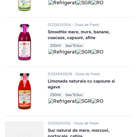
10
.
pizza
DOZA200104
Doza de Fresh
Smoothie mere, mure, banane,
coacaze, capsuni, afine
250ml
bax*6 buc
DOZA540008
Doza de Fresh
Limonada naturala cu capsune si
agave
250ml
bax*6 buc
DOZA200102
Doza de Fresh
Suc natural de mere, morcovi,
portocale, catina