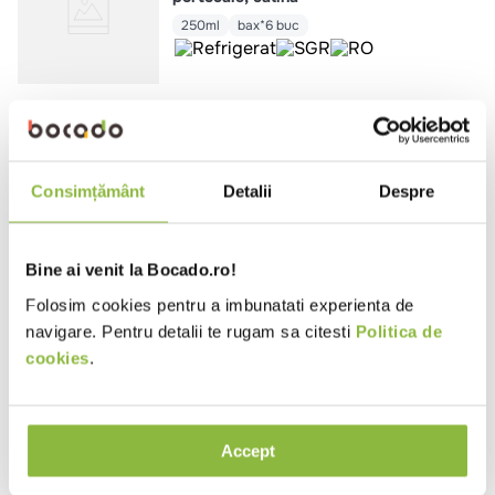
250ml
bax*6 buc
DOZA200105
Doza de Fresh
Smoothie mere, banane, capsuni,
rodie, coacaze rosii, portocale,
Consimțământ
Detalii
Despre
sfecla rosie
250ml
bax*6 buc
Bine ai venit la Bocado.ro!
Folosim cookies pentru a imbunatati experienta de
DOZA540006
Doza de Fresh
navigare. Pentru detalii te rugam sa citesti
Politica de
Limonada naturala cu sirop de
cookies
.
agave
250ml
bax*6 buc
Accept