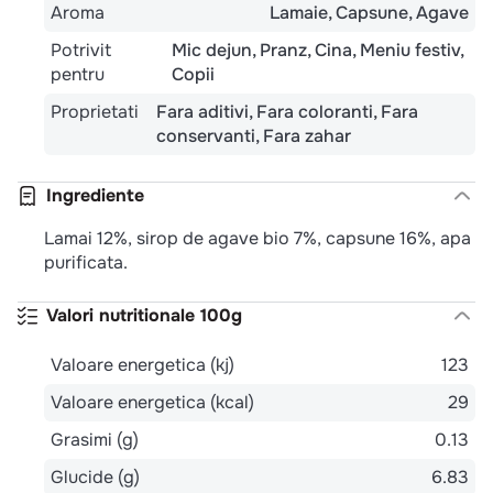
Aroma
Lamaie
Capsune
Agave
Potrivit
Mic dejun
Pranz
Cina
Meniu festiv
pentru
Copii
Proprietati
Fara aditivi
Fara coloranti
Fara
conservanti
Fara zahar
Ingrediente
Lamai 12%, sirop de agave bio 7%, capsune 16%, apa
purificata.
Valori nutritionale 100g
Valoare energetica (kj)
123
Valoare energetica (kcal)
29
Grasimi (g)
0.13
Glucide (g)
6.83