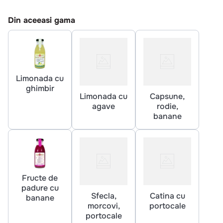
10
.
pizza
Din aceeasi gama
Limonada cu
ghimbir
Limonada cu
Capsune,
agave
rodie,
banane
Fructe de
padure cu
Sfecla,
Catina cu
banane
morcovi,
portocale
portocale