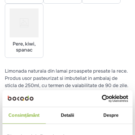
Pere, kiwi,
spanac
Limonada naturala din lamai proaspete presate la rece.
Produs usor pasteurizat si imbuteliat in ambalaj de
sticla de 250ml, cu termen de valabilitate de 90 de zile.
Fara adaos de zahar, fara concentrat, fara coloranti,
fara aditivi. Contine: lamai, capsune, sirop de agave,
apa purificata.
Consimțământ
Detalii
Despre
Ai nevoie de ajutor?