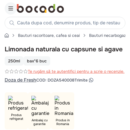
Cauta dupa cod, denumire produs, tip de restaurant, reteta
Bauturi racoritoare, cafea si ceai
Bauturi necarbogazo
Căutări populare
Limonada naturala cu capsune si agave
1
.
cartofi
2
.
piept pui
250ml
bax*6 buc
3
.
pui
Te rugăm să te autentifici pentru a scrie o recenzie.
4
.
chifle
Doza de Fresh
COD
:
DOZA540008
Trimite
5
.
burger
6
.
coaste
7
.
ceafa
8
.
aripi
Produs
refrigerat
Ambalaj cu
Produs in
9
.
croissant
garantie
Romania