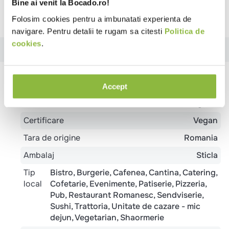
Cere informatii suplimentare
Bine ai venit la Bocado.ro!
Raporteaza descriere gresita
Folosim cookies pentru a imbunatati experienta de
navigare. Pentru detalii te rugam sa citesti
Politica de
cookies
.
Specificatii
Ingrediente
Valori nutritionale
Review-uri
Specificatii
Accept
Temperatura
Refrigerat
Certificare
Vegan
Tara de origine
Romania
Ambalaj
Sticla
Tip
Bistro
Burgerie
Cafenea
Cantina
Catering
local
Cofetarie
Evenimente
Patiserie
Pizzeria
Pub
Restaurant Romanesc
Sendviserie
Sushi
Trattoria
Unitate de cazare - mic
dejun
Vegetarian
Shaormerie