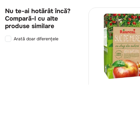
Nu te-ai hotărât încă?
Compară-l cu alte
produse similare
Arată doar diferențele
CO140
Raureni
Suc de mere, 100% 
BIB 3l
Intra in co