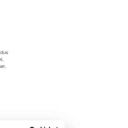
odus
l,
ar,
,