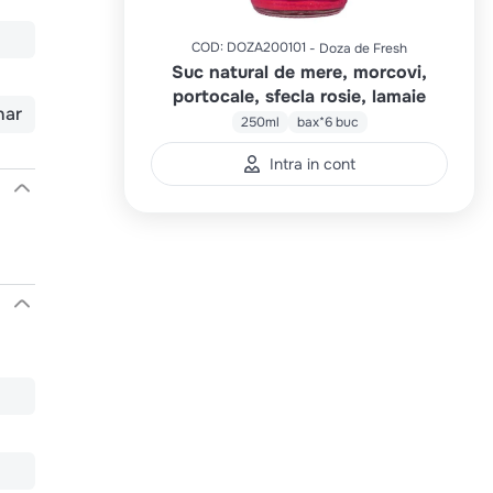
COD
:
DOZA200101
Doza de Fresh
Suc natural de mere, morcovi,
portocale, sfecla rosie, lamaie
har
250ml
bax*6 buc
Intra in cont