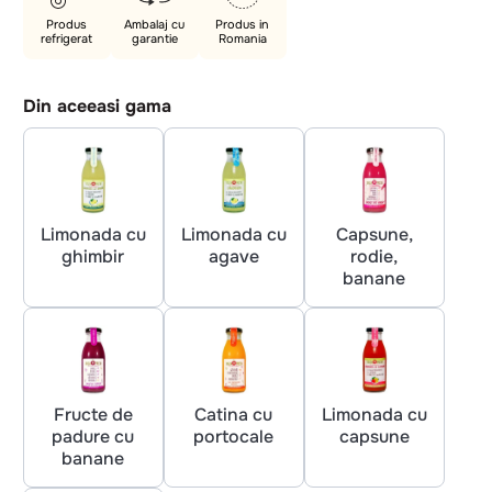
Produs
Ambalaj cu
Produs in
refrigerat
garantie
Romania
Din aceeasi gama
Limonada cu
Limonada cu
Capsune,
ghimbir
agave
rodie,
banane
Fructe de
Catina cu
Limonada cu
padure cu
portocale
capsune
banane