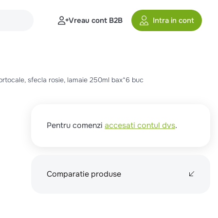
Vreau cont B2B
Intra in cont
ortocale, sfecla rosie, lamaie 250ml bax*6 buc
Pentru comenzi
accesati contul dvs
.
Comparatie produse