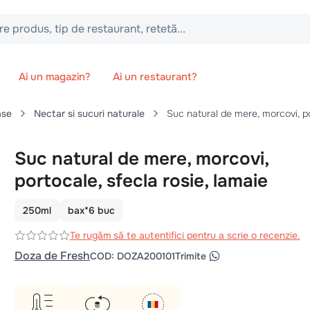
 tip de restaurant, retetă...
Ai un magazin?
Ai un restaurant?
ase
Nectar si sucuri naturale
Suc natural de mere, morcovi, p
Suc natural de mere, morcovi,
portocale, sfecla rosie, lamaie
250ml
bax*6 buc
Te rugăm să te autentifici pentru a scrie o recenzie.
Doza de Fresh
COD
:
DOZA200101
Trimite