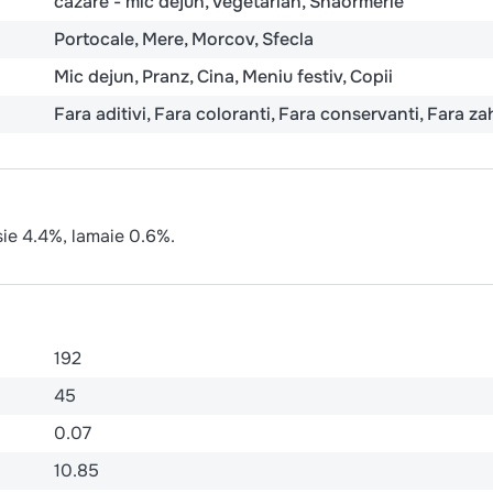
cazare - mic dejun
Vegetarian
Shaormerie
Portocale
Mere
Morcov
Sfecla
Mic dejun
Pranz
Cina
Meniu festiv
Copii
Fara aditivi
Fara coloranti
Fara conservanti
Fara za
sie 4.4%, lamaie 0.6%.
192
45
0.07
10.85