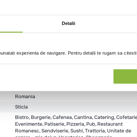
nale
Review-uri
Detalii
natati experienta de navigare. Pentru detalii te rugam sa citest
Refrigerat
Vegan
Romania
Sticla
Bistro
Burgerie
Cafenea
Cantina
Catering
Cofetari
Evenimente
Patiserie
Pizzeria
Pub
Restaurant
Romanesc
Sendviserie
Sushi
Trattoria
Unitate de