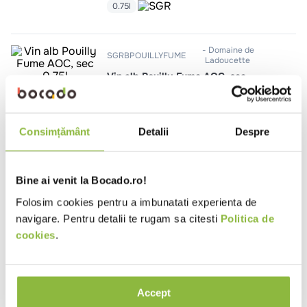
10
.
pizza
0.75l
Domaine de
SGRBPOUILLYFUME
Ladoucette
Vin alb Pouilly Fume AOC, sec
0.75l
Consimțământ
Detalii
Despre
Domaine de
SGRBDGBARONL22
Ladoucette
Vin alb Baron de L AOC, sec
Bine ai venit la Bocado.ro!
0.75l
Folosim cookies pentru a imbunatati experienta de
navigare. Pentru detalii te rugam sa citesti
Politica de
cookies
.
Ai vizualizat toate produsele
Accept