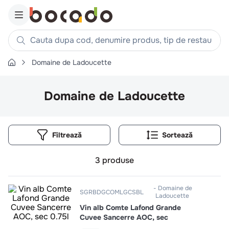
Cauta dupa cod, denumire produs, tip de restaurant, reteta
Domaine de Ladoucette
Căutări populare
1
.
cartofi
Domaine de Ladoucette
2
.
piept pui
3
.
pui
Filtrează
4
.
chifle
5
.
burger
3
produse
6
.
coaste
7
.
ceafa
Domaine de
SGRBDGCOMLGCSBL
Ladoucette
8
.
aripi
Vin alb Comte Lafond Grande
9
.
croissant
Cuvee Sancerre AOC, sec