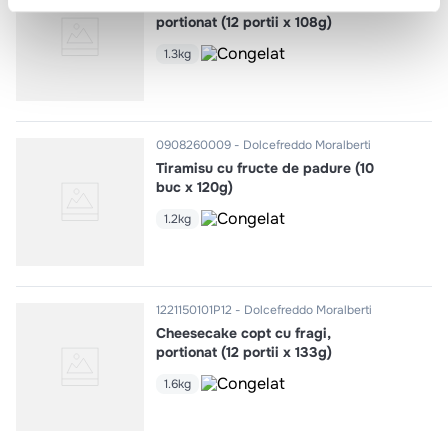
Cheesecake rece cu ciocolata,
portionat (12 portii x 108g)
1.3kg
0908260009
Dolcefreddo Moralberti
Tiramisu cu fructe de padure (10
buc x 120g)
1.2kg
1221150101P12
Dolcefreddo Moralberti
Cheesecake copt cu fragi,
portionat (12 portii x 133g)
1.6kg