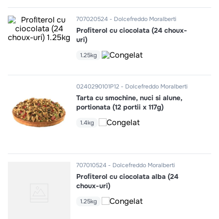
707020524
Dolcefreddo Moralberti
Proﬁterol cu ciocolata (24 choux-
uri)
1.25kg
0240290101P12
Dolcefreddo Moralberti
Tarta cu smochine, nuci si alune,
portionata (12 portii x 117g)
1.4kg
707010524
Dolcefreddo Moralberti
Proﬁterol cu ciocolata alba (24
choux-uri)
1.25kg