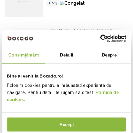
1.2kg
0201160101P12
Dolcefreddo Moralberti
Tarta cu lamaie si bezea flambata,
portionata (12 portii x 100g)
1.2kg
Consimțământ
Detalii
Despre
Bine ai venit la Bocado.ro!
1221090101P12
Dolcefreddo Moralberti
Cheesecake copt cu ﬁstic,
Folosim cookies pentru a imbunatati experienta de
portionat (12 portii x 133g)
navigare. Pentru detalii te rugam sa citesti
Politica de
cookies
.
1.6kg
Accept
0720200101P12
Dolcefreddo Moralberti