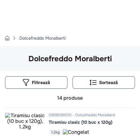
Căutări populare
1
.
cartofi
2
.
piept pui
3
.
pui
Dolcefreddo Moralberti
4
.
chifle
Dolcefreddo Moralberti
5
.
burger
6
.
coaste
7
.
ceafa
Filtrează
8
.
aripi
9
.
croissant
14
produse
10
.
pizza
0908090010
Dolcefreddo Moralberti
Tiramisu clasic (10 buc x 120g)
1.2kg