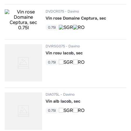
10
.
pizza
DVDCR075
Davino
Vin rose Domaine Ceptura, sec
0.75l
DVIRSG075
Davino
Vin rosu Iacob, sec
0.75l
DIA075L
Davino
Vin alb Iacob, sec
0.75l