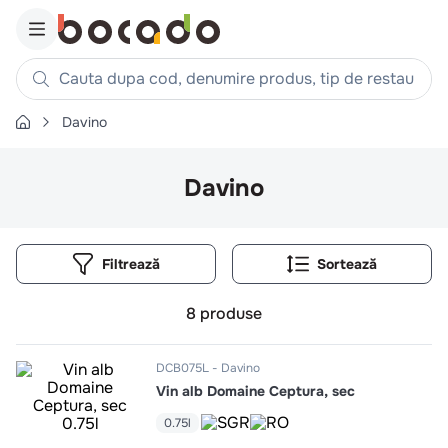
Cauta dupa cod, denumire produs, tip de restaurant, reteta
Davino
Căutări populare
1
.
cartofi
Davino
2
.
piept pui
3
.
pui
Filtrează
4
.
chifle
5
.
burger
8
produse
6
.
coaste
7
.
ceafa
DCB075L
Davino
Vin alb Domaine Ceptura, sec
8
.
aripi
9
.
croissant
0.75l