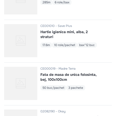
285m
6 role/bax
CE001010
Save Plus
Hartie igienica mini, alba, 2
straturi
17.6m
10 role/pachet
bax*12 buc
CE000019
Madre Terra
Fata de masa de unica folosinta,
bej, 100x100cm
50 buc/pachet
3 pachete
02082190
Okay