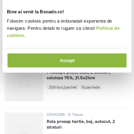
Bine ai venit la Bocado.ro!
HZR103
Bulky Soft
Folosim cookies pentru a imbunatati experienta de
Hartie igienica alba, 3 straturi, 250
navigare. Pentru detalii te rugam sa citesti
Politica de
portii
cookies
.
15.75m
8 role/bax
Accept
CE007272
Save Plus
Prosoape pliate albe, 2 straturi,
celuloza 75%, 21.5x21cm
200 buc/pachet
15 pachete
CE040285
E-Tissue
Rola prosop hartie, bej, autocut, 2
straturi