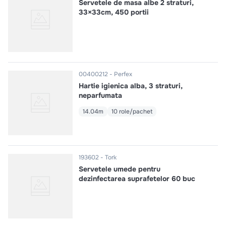
Servetele de masa albe 2 straturi,
33×33cm, 450 portii
00400212
Perfex
Hartie igienica alba, 3 straturi,
neparfumata
14.04m
10 role/pachet
193602
Tork
Servetele umede pentru
dezinfectarea suprafetelor 60 buc