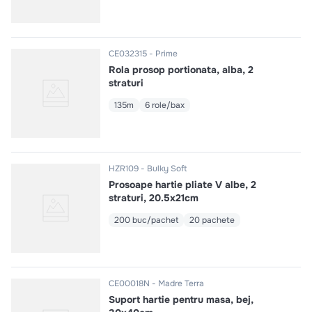
CE032315
Prime
Rola prosop portionata, alba, 2
straturi
135m
6 role/bax
HZR109
Bulky Soft
Prosoape hartie pliate V albe, 2
straturi, 20.5x21cm
200 buc/pachet
20 pachete
CE00018N
Madre Terra
Suport hartie pentru masa, bej,