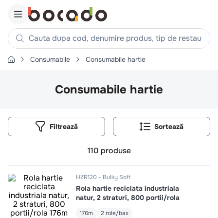
Cauta dupa cod, denumire produs, tip de restaurant, reteta
Consumabile
Consumabile hartie
Căutări populare
1
.
cartofi
Consumabile hartie
2
.
piept pui
3
.
pui
Filtrează
4
.
chifle
5
.
burger
110
produse
6
.
coaste
7
.
aripi
HZR120
Bulky Soft
Rola hartie reciclata industriala
8
.
ceafa
natur, 2 straturi, 800 portii/rola
9
.
croissant
176m
2 role/bax