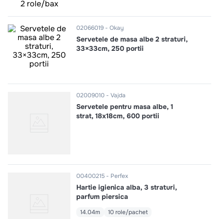
10
.
pizza
02066019
Okay
Servetele de masa albe 2 straturi,
33×33cm, 250 portii
02009010
Vajda
Servetele pentru masa albe, 1
strat, 18x18cm, 600 portii
00400215
Perfex
Hartie igienica alba, 3 straturi,
parfum piersica
14.04m
10 role/pachet