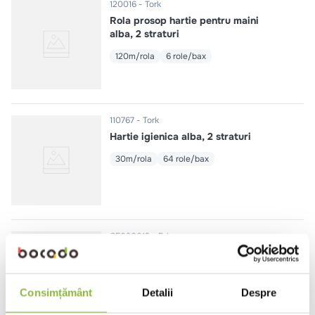
120016
Tork
Rola prosop hartie pentru maini
alba, 2 straturi
120m/rola
6 role/bax
110767
Tork
Hartie igienica alba, 2 straturi
30m/rola
64 role/bax
CE020013
Prime
Hartie igienica Mini Jumbo alba, 2
straturi
130m
12 role/bax
Consimțământ
Detalii
Despre