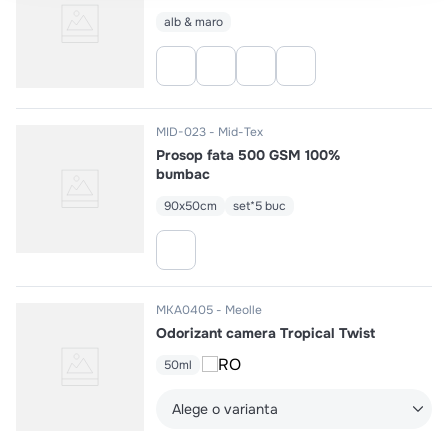
alb & maro
MID-023
Mid-Tex
Prosop fata 500 GSM 100%
bumbac
90x50cm
set*5 buc
MKA0405
Meolle
Odorizant camera Tropical Twist
50ml
Alege o varianta