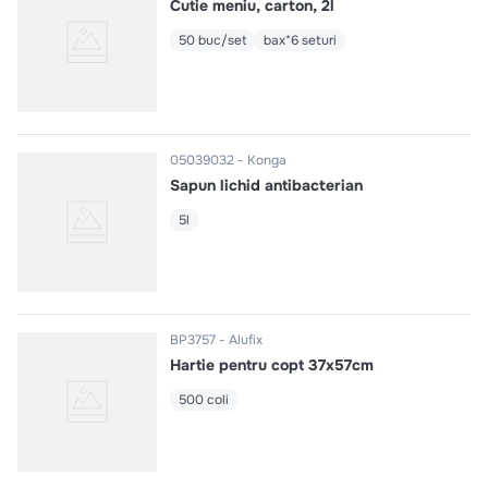
Cutie meniu, carton, 2l
50 buc/set
bax*6 seturi
05039032
Konga
Sapun lichid antibacterian
5l
BP3757
Alufix
Hartie pentru copt 37x57cm
500 coli