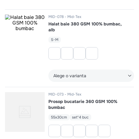
10
.
pizza
MID-078
Mid-Tex
Halat baie 380 GSM 100% bumbac,
alb
S-M
Alege o varianta
MID-073
Mid-Tex
Prosop bucatarie 360 GSM 100%
bumbac
55x30cm
set*4 buc