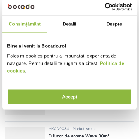
MID-100
Mid-Tex
Consimțământ
Detalii
Despre
Protectie saltea impermeabila 120
GSM
200x90cm
Bine ai venit la Bocado.ro!
Folosim cookies pentru a imbunatati experienta de
Alege o varianta
navigare. Pentru detalii te rugam sa citesti
Politica de
cookies
.
GSHMM
Sacosa hartie cu manere,
27*17*29cm
Accept
250 buc
MKAD0034
Market Aroma
Difuzor de aroma Wave 30m²