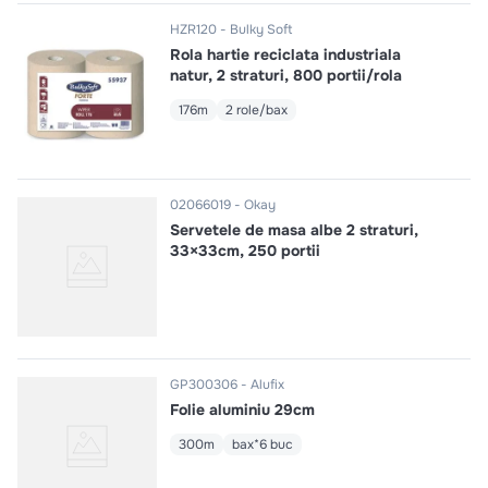
HZR120
Bulky Soft
Rola hartie reciclata industriala
natur, 2 straturi, 800 portii/rola
176m
2 role/bax
02066019
Okay
Servetele de masa albe 2 straturi,
33×33cm, 250 portii
GP300306
Alufix
Folie aluminiu 29cm
300m
bax*6 buc