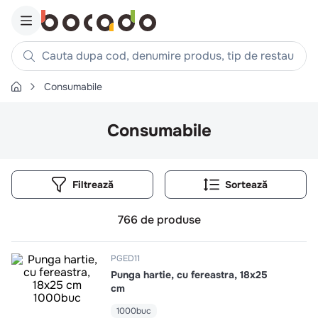
Cauta dupa cod, denumire produs, tip de restaurant, reteta
Consumabile
Căutări populare
1
.
cartofi
Consumabile
2
.
piept pui
3
.
pui
Filtrează
4
.
chifle
5
.
burger
766
de produse
6
.
coaste
7
.
ceafa
PGED11
Punga hartie, cu fereastra, 18x25
8
.
aripi
cm
9
.
croissant
1000buc