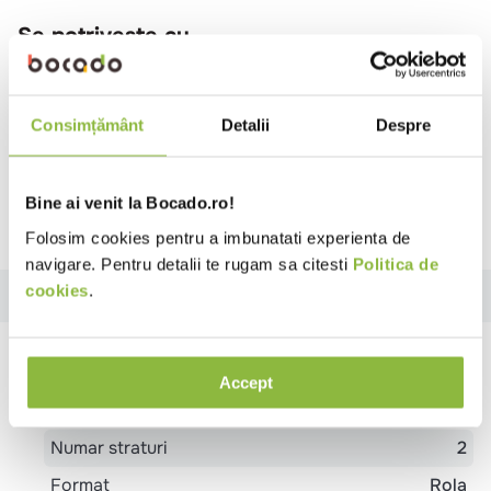
Se potriveste cu
Megamini
Dispenser hartie igienica Mini
Consimțământ
Detalii
Despre
Jumbo, alb
Bine ai venit la Bocado.ro!
Folosim cookies pentru a imbunatati experienta de
navigare. Pentru detalii te rugam sa citesti
Politica de
cookies
.
Specificatii
Review-uri
Accept
Specificatii
Culoare
Alb
Numar straturi
2