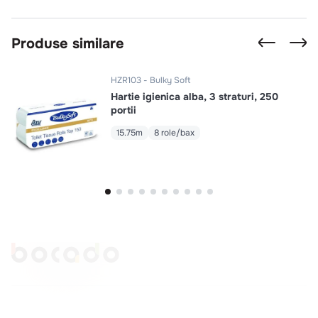
Se încarcă recenziile…
Produse similare
HZR103
Bulky Soft
Hartie igienica alba, 3 straturi, 250
portii
15.75m
8 role/bax