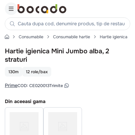
Cauta dupa cod, denumire produs, tip de restaurant, reteta
Consumabile
Consumabile hartie
Hartie igienica
Căutări populare
Hartie igienica Mini Jumbo alba, 2
1
.
cartofi
straturi
2
.
piept pui
3
.
pui
130m
12 role/bax
4
.
chifle
Prime
COD
:
CE020013
Trimite
5
.
burger
6
.
coaste
Din aceeasi gama
7
.
ceafa
8
.
aripi
9
.
croissant