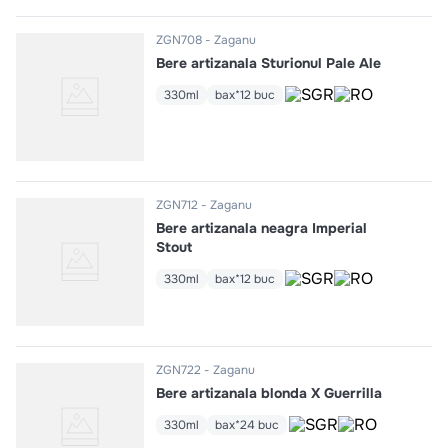
ZGN708
Zaganu
Bere artizanala Sturionul Pale Ale
330ml
bax*12 buc
ZGN712
Zaganu
Bere artizanala neagra Imperial
Stout
330ml
bax*12 buc
ZGN722
Zaganu
Bere artizanala blonda X Guerrilla
330ml
bax*24 buc