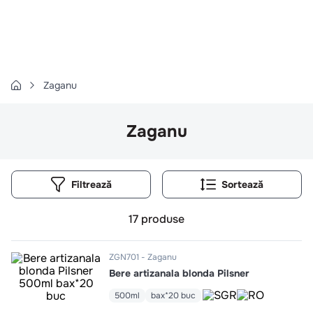
Căutări populare
1
.
cartofi
2
.
piept pui
3
.
pui
Zaganu
4
.
chifle
Zaganu
5
.
burger
6
.
coaste
7
.
ceafa
Filtrează
8
.
aripi
9
.
croissant
17
produse
10
.
pizza
ZGN701
Zaganu
Bere artizanala blonda Pilsner
500ml
bax*20 buc