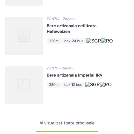
ZGN714
Zaganu
Bere artizanala nefiltrata
Hefeweizen
330ml
bax*24 buc
ZGN711
Zaganu
Bere artizanala Imperial IPA
330ml
bax*12 buc
Ai vizualizat toate produsele