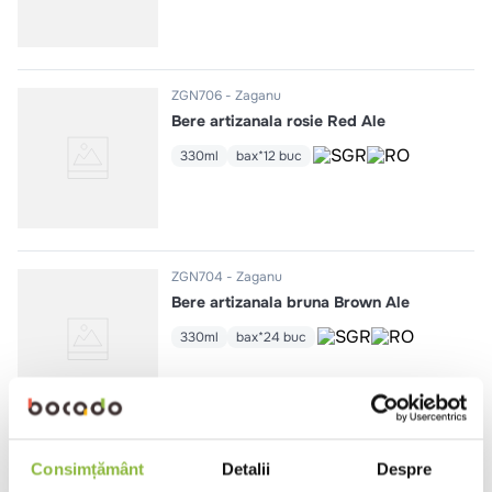
ZGN706
Zaganu
Bere artizanala rosie Red Ale
330ml
bax*12 buc
ZGN704
Zaganu
Bere artizanala bruna Brown Ale
330ml
bax*24 buc
ZGN716
Zaganu
Consimțământ
Detalii
Despre
Bere artizanala aramie Double Rye