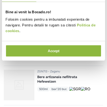
IPA
330ml
bax*12 buc
Bine ai venit la Bocado.ro!
Folosim cookies pentru a imbunatati experienta de
navigare. Pentru detalii te rugam sa citesti
Politica de
cookies
.
ZGN718
Zaganu
Bere artizanala New England IPA
330ml
bax*12 buc
Accept
ZGN713
Zaganu
Bere artizanala nefiltrata
Hefeweizen
500ml
bax*20 buc