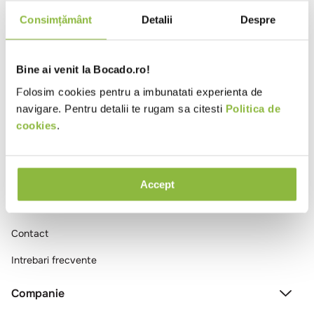
10
.
pizza
Consimțământ
Detalii
Despre
Ai vizualizat toate produsele
Bine ai venit la Bocado.ro!
Folosim cookies pentru a imbunatati experienta de
navigare. Pentru detalii te rugam sa citesti
Politica de
cookies
.
Comenzi si livrare
Accept
Creeaza cont
Contact
Intrebari frecvente
Companie