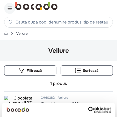
Cauta dupa cod, denumire produs, tip de restaurant, reteta
Vellure
Căutări populare
1
.
cartofi
Vellure
2
.
piept pui
3
.
pui
Filtrează
4
.
chifle
5
.
burger
1
produs
6
.
coaste
7
.
aripi
CH6038D
Vellure
Ciocolata neagra 60%
8
.
ceafa
9
.
croissant
10kg