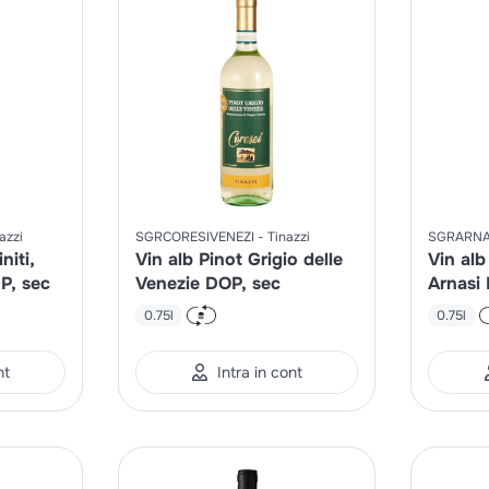
azzi
SGRCORESIVENEZI
Tinazzi
SGRARNA
niti,
Vin alb Pinot Grigio delle
Vin alb
GP, sec
Venezie DOP, sec
Arnasi 
sec
0.75l
0.75l
nt
Intra in cont