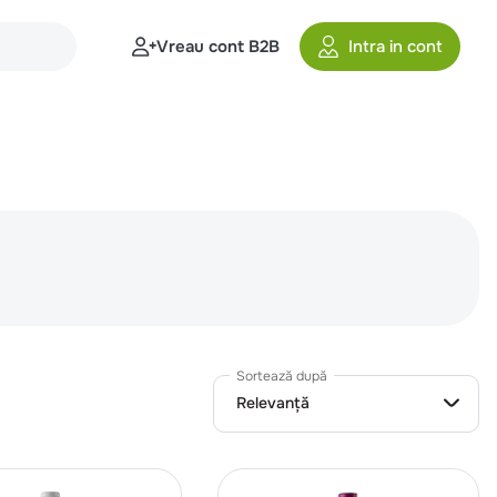
Vreau cont B2B
Intra in cont
Sortează după
Relevanță