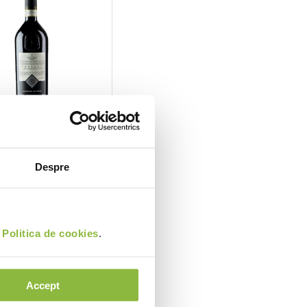
AMAROVALP
Tinazzi
su Amarone Della
Despre
cella DOCG, sec
Intra in cont
i
Politica de cookies
.
e
Accept