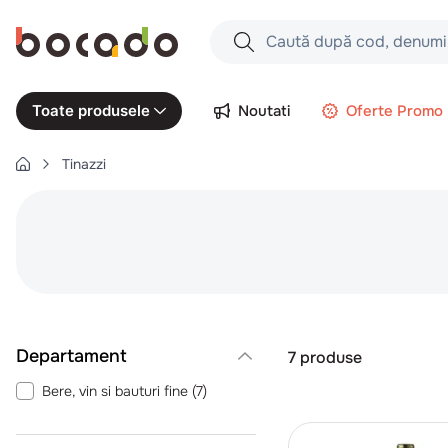
Caută după cod, denumire produs,
Căutări populare
Noutati
Oferte Promo
Toate produsele
1
.
cartofi
Tinazzi
2
.
piept pui
3
.
pui
4
.
chifle
5
.
burger
6
.
coaste
7
.
aripi
Departament
7
produse
8
.
ceafa
Bere, vin si bauturi fine
(
7
)
9
.
croissant
10
.
pizza