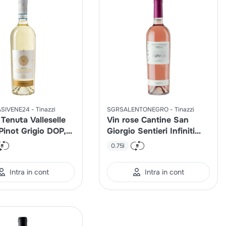
SIVENE24
Tinazzi
SGRSALENTONEGRO
Tinazzi
 Tenuta Valleselle
Vin rose Cantine San
Pinot Grigio DOP,
Giorgio Sentieri Infiniti
IGP, sec
0.75l
Intra in cont
Intra in cont