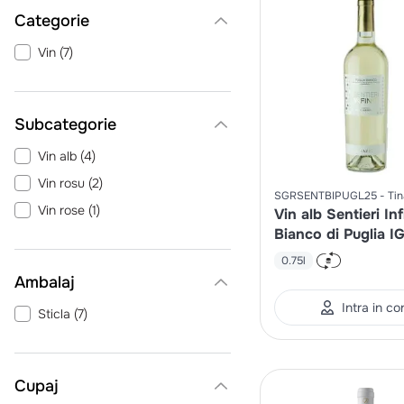
Categorie
Vin
(
7
)
Vin alb
(
4
)
Vin rosu
(
2
)
SGRSENTBIPUGL25
Tin
Vin rose
(
1
)
Vin alb Sentieri Infi
Bianco di Puglia I
0.75l
Ambalaj
Intra in co
Sticla
(
7
)
Cupaj