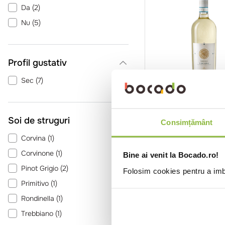
Da
(
2
)
Nu
(
5
)
Profil gustativ
Sec
(
7
)
SGRLUGTINNTAR24
Tin
Vin alb Tenuta Vall
Soi de struguri
Consimțământ
Tarcisio Lugana D
Corvina
(
1
)
0.75l
Corvinone
(
1
)
Bine ai venit la Bocado.ro!
Intra in co
Pinot Grigio
(
2
)
Folosim cookies pentru a imbu
Primitivo
(
1
)
Rondinella
(
1
)
Trebbiano
(
1
)