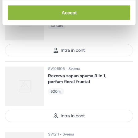
SV122106
Svema
Rezerva sapun spuma parfum
Accept
botanic
1000ml
Intra in cont
SV105106
Svema
Rezerva sapun spuma 3 in 1,
parfum floral fructat
500ml
Intra in cont
SV1211
Svema