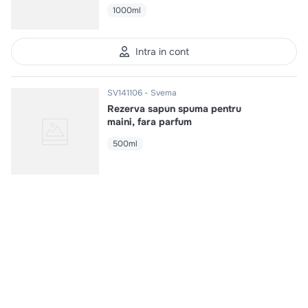
1000ml
Intra in cont
SV141106
Svema
Rezerva sapun spuma pentru
maini, fara parfum
500ml
Intra in cont
SV101106
Svema
Rezerva sapun spuma fara parfum
500ml