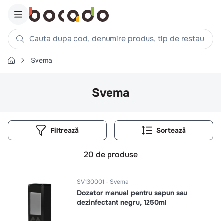
Cauta dupa cod, denumire produs, tip de restaurant, reteta
Svema
Căutări populare
1
.
cartofi
Svema
2
.
piept pui
3
.
pui
Filtrează
4
.
chifle
5
.
burger
20
de produse
6
.
coaste
7
.
ceafa
SV130001
Svema
Dozator manual pentru sapun sau
8
.
aripi
dezinfectant negru, 1250ml
9
.
croissant