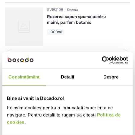
SV162106
Svema
Rezerva sapun spuma pentru
maini, parfum botanic
1000ml
Intra in cont
SV161106
Svema
Consimțământ
Detalii
Despre
Rezerva sapun spuma pentru
maini, fara parfum
1000ml
Bine ai venit la Bocado.ro!
Folosim cookies pentru a imbunatati experienta de
navigare. Pentru detalii te rugam sa citesti
Politica de
Intra in cont
cookies
.