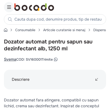
Cauta dupa cod, denumire produs, tip de restaurant, reteta
Consumabile
Articole curatenie si menaj
Dispenser
Căutări populare
Dozator automat pentru sapun sau
1
.
cartofi
dezinfectant alb, 1250 ml
2
.
piept pui
3
.
pui
Svema
COD
:
SV160001
Trimite
4
.
chifle
5
.
burger
Descriere
6
.
coaste
7
.
aripi
8
.
ceafa
Dozator automat fara atingere, compatibil cu sapun
9
.
croissant
lichid, crema sau dezinfectant. Inspirat de conceptul