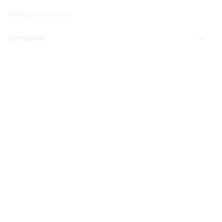
Intrebari frecvente
Companie
Legal
Copyright © 2025 - Macromex SRL
RO
Powered by