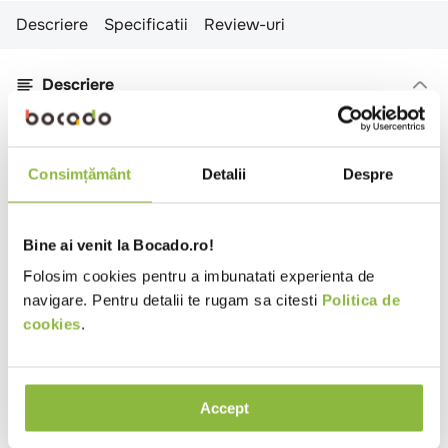
Descriere
Specificatii
Review-uri
Descriere
Dozator de mare capacitate 1000ml si 1250ml -
Perfect pentru toalete cu trafic intens.
Schimbarea rezervelor este extrem de facila.
Consimțământ
Detalii
Despre
Sistem electronic inteligent si fiabil.
Eficienta extrem de ridicata - 110.000 de doze
dintr-un singur set de baterii.
Bine ai venit la Bocado.ro!
Blocabil pentru securitate maxima.
Folosim cookies pentru a imbunatati experienta de
Fereastra mare, transparenta pentru a asigura o
navigare. Pentru detalii te rugam sa citesti
Politica de
intretinere usoara.
cookies
.
Extrem de robust in toate conditiile.
Specificatii
Accept
Culoare
Alb