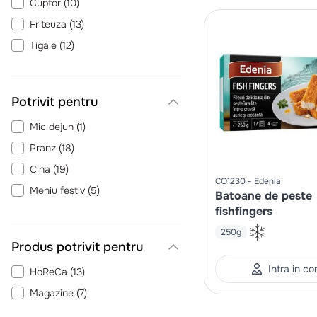
Cuptor
(
10
)
Friteuza
(
13
)
Tigaie
(
12
)
Potrivit pentru
Mic dejun
(
1
)
Pranz
(
18
)
Cina
(
19
)
CO1230
Edenia
Meniu festiv
(
5
)
Batoane de peste
fishfingers
250g
Produs potrivit pentru
Intra in co
HoReCa
(
13
)
Magazine
(
7
)