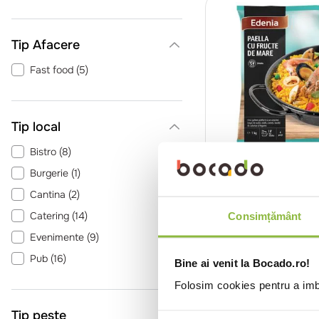
Tip Afacere
Fast food
(
5
)
Tip local
Bistro
(
8
)
CO12370
Edenia
Burgerie
(
1
)
Paella fructe de m
Cantina
(
2
)
Catering
(
14
)
1kg
Consimțământ
Evenimente
(
9
)
Intra in co
Pub
(
16
)
Bine ai venit la Bocado.ro!
Restaurant Romanesc
(
2
)
Folosim cookies pentru a imbu
Trattoria
(
12
)
Tip peste