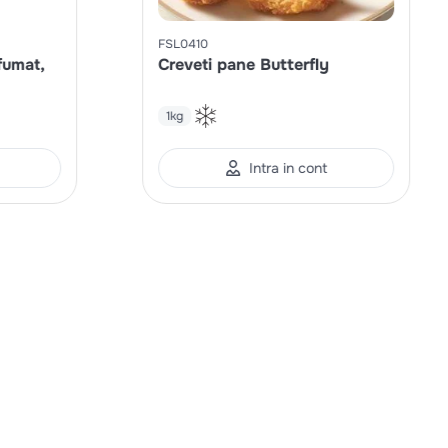
FSL0410
fumat,
Creveti pane Butterfly
1kg
Intra in cont