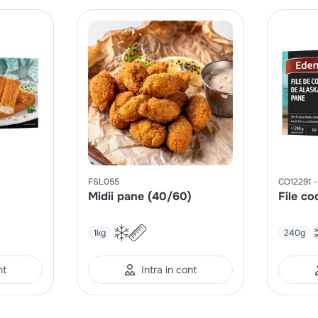
FSL055
CO12291
Midii pane (40/60)
File co
1kg
240g
nt
Intra in cont