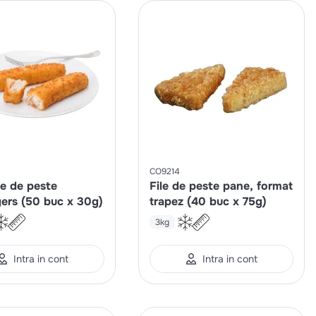
CO9214
e de peste
File de peste pane, format
gers (50 buc x 30g)
trapez (40 buc x 75g)
3kg
Intra in cont
Intra in cont