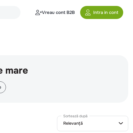
Vreau cont B2B
Intra in cont
e mare
e
Sortează după
Relevanță