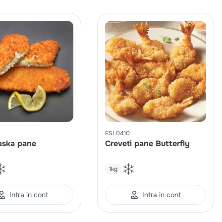
FSL0410
aska pane
Creveti pane Butterfly
1kg
Intra in cont
Intra in cont