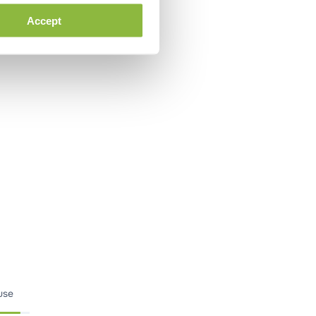
Accept
use