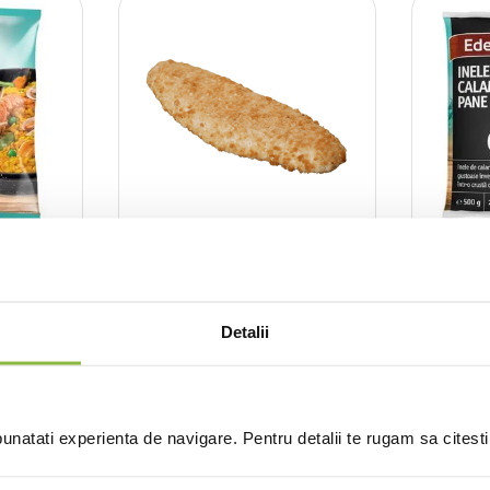
CO9213
CO1140
are
File de peste pane, cu
Inele 
susan (38 buc x 160g)
6.08kg
500g
Detalii
nt
Intra in cont
natati experienta de navigare. Pentru detalii te rugam sa citest