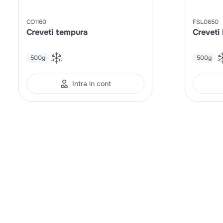
CO1160
FSL0650
Creveti tempura
Creveti 
500g
500g
Intra in cont