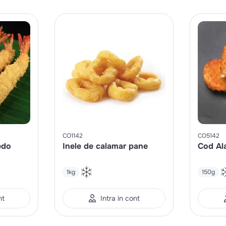
CO1142
CO5142
edo
Inele de calamar pane
Cod Al
1kg
150g
nt
Intra in cont