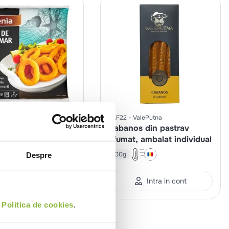
Edenia
PAF22
ValePutna
de calamar pane
Cabanos din pastrav
afumat, ambalat individual
100g
Despre
Intra in cont
Intra in cont
i
Politica de cookies
.