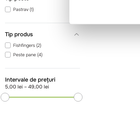
Unitate de cazare - mic dejun
(
1
)
Pastrav
(
1
)
Tip produs
Fishfingers
(
2
)
Peste pane
(
4
)
Intervale de prețuri
5,00 lei
–
49,00 lei