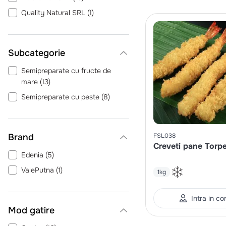
Quality Natural SRL
(
1
)
Semipreparate cu fructe de
mare
(
13
)
Semipreparate cu peste
(
8
)
Brand
FSL038
Creveti pane Torp
Edenia
(
5
)
ValePutna
(
1
)
1kg
Intra in co
Mod gatire