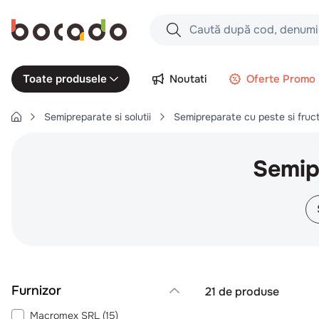
Caută după cod, denumire produs,
Căutări populare
Noutati
Oferte Promo
Toate produsele
1
.
cartofi
Semipreparate si solutii
Semipreparate cu peste si fruc
2
.
piept pui
3
.
pui
Semip
4
.
chifle
5
.
burger
6
.
coaste
7
.
ceafa
8
.
aripi
9
.
croissant
21
de produse
10
.
pizza
Macromex SRL
(
15
)