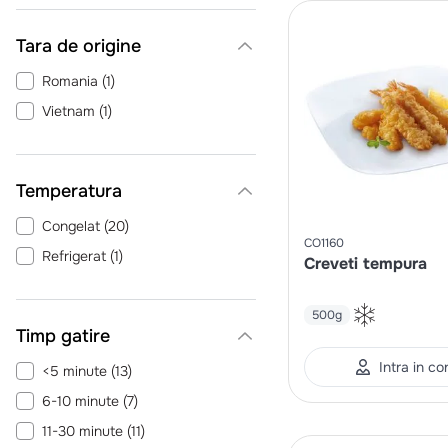
Tara de origine
Romania
(
1
)
Vietnam
(
1
)
Temperatura
Congelat
(
20
)
CO1160
Refrigerat
(
1
)
Creveti tempura
500g
Timp gatire
Intra in co
<5 minute
(
13
)
6-10 minute
(
7
)
11-30 minute
(
11
)