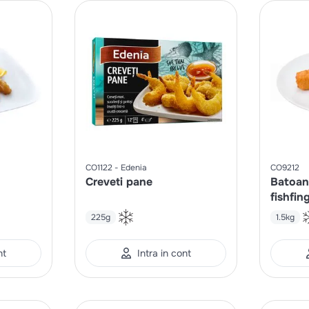
CO1122
Edenia
CO9212
Creveti pane
Batoan
fishfin
225g
1.5kg
nt
Intra in cont