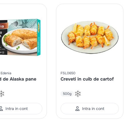
Edenia
FSL0650
d de Alaska pane
Creveti in cuib de cartof
500g
Intra in cont
Intra in cont