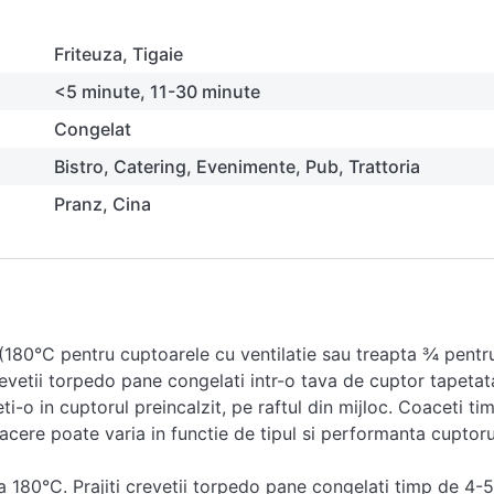
Friteuza
Tigaie
<5 minute
11-30 minute
Congelat
Bistro
Catering
Evenimente
Pub
Trattoria
Pranz
Cina
 (180°C pentru cuptoarele cu ventilatie sau treapta ¾ pentr
evetii torpedo pane congelati intr-o tava de cuptor tapetat
ti-o in cuptorul preincalzit, pe raftul din mijloc. Coaceti ti
cere poate varia in functie de tipul si performanta cuptoru
a la 180°C. Prajiti crevetii torpedo pane congelati timp de 4-5