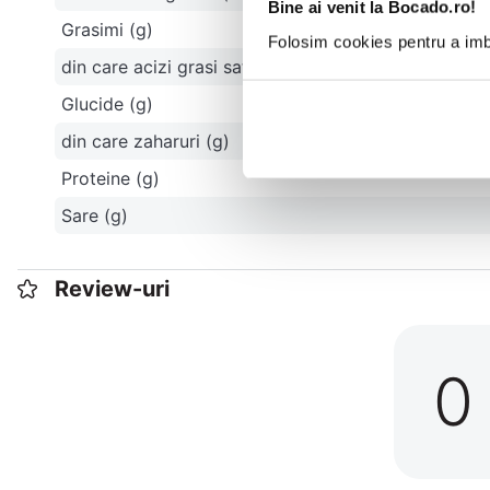
Bine ai venit la Bocado.ro!
Grasimi (g)
Folosim cookies pentru a imbu
din care acizi grasi saturati (g)
Glucide (g)
din care zaharuri (g)
Proteine (g)
Sare (g)
Review-uri
0