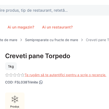
, tip de restaurant, retetă...
Ai un magazin?
Ai un restaurant?
cte de mare
Semipreparate cu fructe de mare
Creveti pane 
Creveti pane Torpedo
1kg
Te rugăm să te autentifici pentru a scrie o recenzie.
COD
:
FSL038
Trimite
Produs