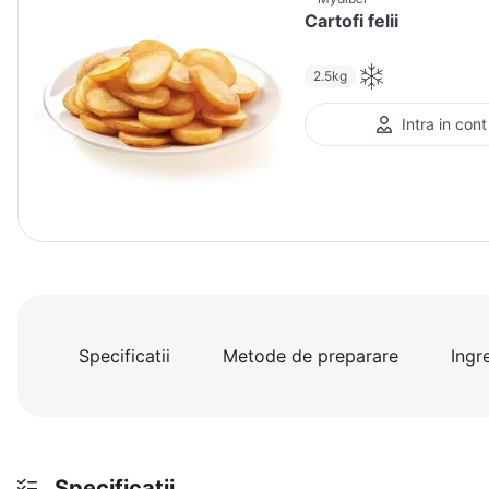
Cartofi felii
2.5kg
Intra in cont
Specificatii
Metode de preparare
Ingr
Specificatii