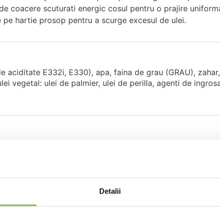
de coacere scuturati energic cosul pentru o prajire uniform
 pe hartie prosop pentru a scurge excesul de ulei.
e aciditate E332i, E330), apa, faina de grau (GRAU), zahar,
 vegetal: ulei de palmier, ulei de perilla, agenti de ingrosa
Detalii
521
123