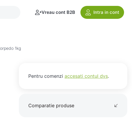
Vreau cont B2B
Intra in cont
Torpedo 1kg
Pentru comenzi
accesati contul dvs
.
Comparatie produse