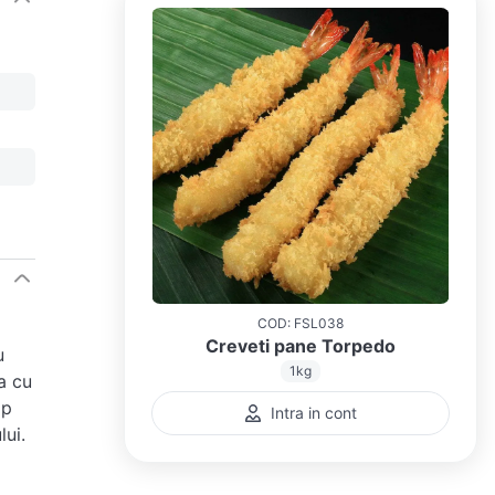
COD
:
FSL038
Creveti pane Torpedo
u
1kg
a cu
mp
Intra in cont
lui.