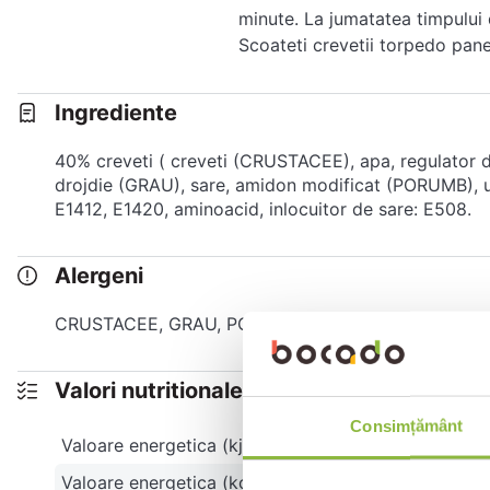
minute. La jumatatea timpului 
Scoateti crevetii torpedo pane
Ingrediente
40% creveti ( creveti (CRUSTACEE), apa, regulator d
drojdie (GRAU), sare, amidon modificat (PORUMB), ulei
E1412, E1420, aminoacid, inlocuitor de sare: E508.
Alergeni
CRUSTACEE, GRAU, PORUMB
Valori nutritionale 100g
Consimțământ
Valoare energetica (kj)
Valoare energetica (kcal)