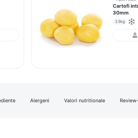
Cartofi in
30mm
2.5kg
ediente
Alergeni
Valori nutritionale
Review-