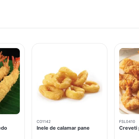
CO1142
FSL0410
edo
Inele de calamar pane
Creveti 