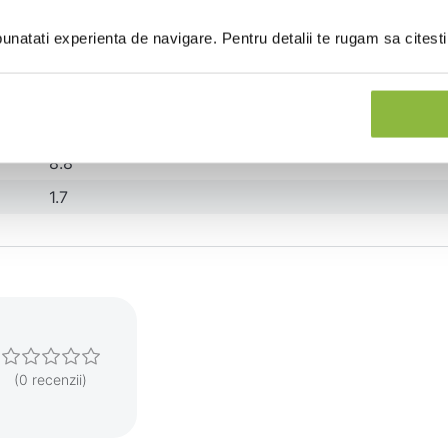
1.3
natati experienta de navigare. Pentru detalii te rugam sa citest
0.9
18.1
1.8
8.8
1.7
(0 recenzii)