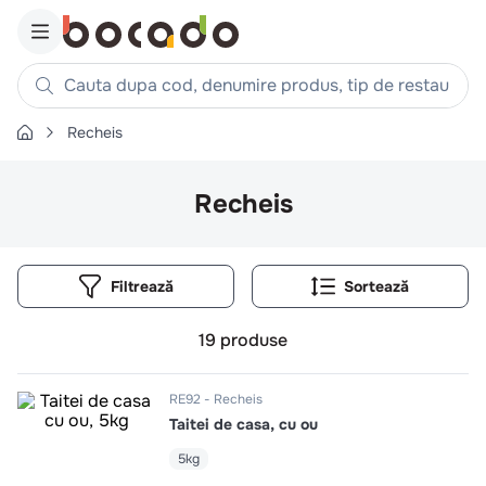
Cauta dupa cod, denumire produs, tip de restaurant, reteta
Recheis
Căutări populare
1
.
cartofi
Recheis
2
.
piept pui
3
.
pui
Filtrează
4
.
chifle
5
.
burger
19
produse
6
.
coaste
7
.
ceafa
RE92
Recheis
Taitei de casa, cu ou
8
.
aripi
9
.
croissant
5kg