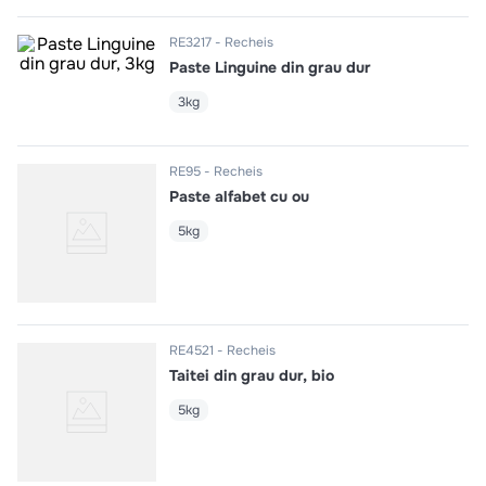
10
.
pizza
RE3217
Recheis
Paste Linguine din grau dur
3kg
RE95
Recheis
Paste alfabet cu ou
5kg
RE4521
Recheis
Taitei din grau dur, bio
5kg