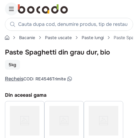
Cauta dupa cod, denumire produs, tip de restaurant, reteta
Bacanie
Paste uscate
Paste lungi
Paste Spaghe
Căutări populare
Paste Spaghetti din grau dur, bio
1
.
cartofi
2
.
piept pui
5kg
3
.
pui
Recheis
COD
:
RE4546
Trimite
4
.
chifle
5
.
burger
Din aceeasi gama
6
.
coaste
7
.
ceafa
8
.
aripi
9
.
croissant