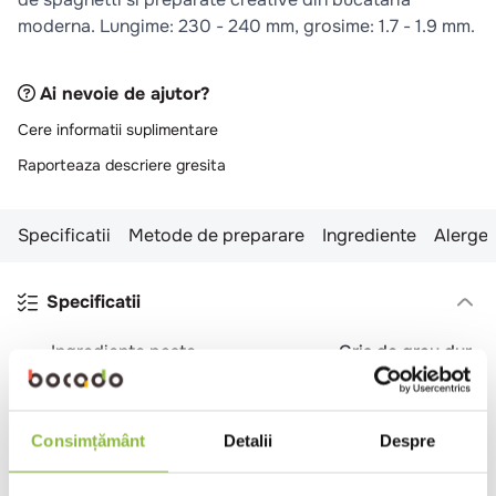
moderna. Lungime: 230 - 240 mm, grosime: 1.7 - 1.9 mm.
Ai nevoie de ajutor?
Cere informatii suplimentare
Raporteaza descriere gresita
Specificatii
Metode de preparare
Ingrediente
Alergen
Specificatii
Ingrediente paste
Gris de grau dur
Forma paste
Spaghetti
Certificare
BIO
Consimțământ
Detalii
Despre
Tara de origine
Austria