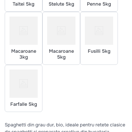
10
.
pizza
Taitei 5kg
Stelute 5kg
Penne 5kg
Macaroane
Macaroane
Fusilli 5kg
3kg
5kg
Farfalle 5kg
Spaghetti din grau dur, bio, ideale pentru retete clasice
de spaghetti si preparate creative din bucataria