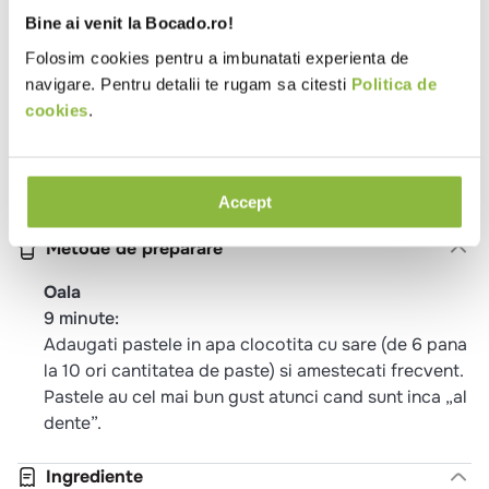
Ambalaj
Folie
Bine ai venit la Bocado.ro!
Tip
Bistro
Cantina
Catering
Pub
Restaurant
Folosim cookies pentru a imbunatati experienta de
local
Romanesc
navigare. Pentru detalii te rugam sa citesti
Politica de
Potrivit pentru
Mic dejun
Pranz
Cina
Copii
cookies
.
Proprietati
Fara aditivi
Fara arome artificiale
Fara coloranti
Fara conservanti
Fara
E-uri
Accept
Metode de preparare
Oala
9 minute:
Adaugati pastele in apa clocotita cu sare (de 6 pana
la 10 ori cantitatea de paste) si amestecati frecvent.
Pastele au cel mai bun gust atunci cand sunt inca „al
dente”.
Ingrediente