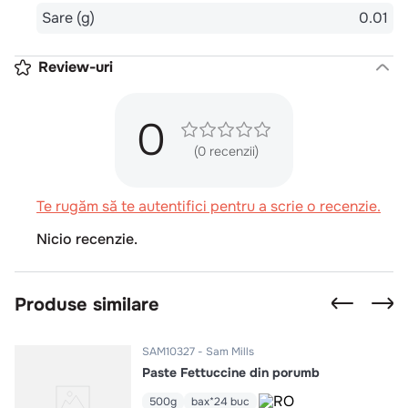
Sare (g)
0.01
Review-uri
0
(0 recenzii)
Te rugăm să te autentifici pentru a scrie o recenzie.
Nicio recenzie.
Produse similare
SAM10327
Sam Mills
Paste Fettuccine din porumb
500g
bax*24 buc