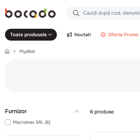
Caută după cod, denumire produs,
Căutări populare
Noutati
Oferte Promo
Toate produsele
1
.
cartofi
Mydibel
2
.
piept pui
3
.
pui
4
.
chifle
5
.
burger
6
.
coaste
7
.
ceafa
6
produse
8
.
aripi
Macromex SRL
(
6
)
9
.
croissant
10
.
pizza