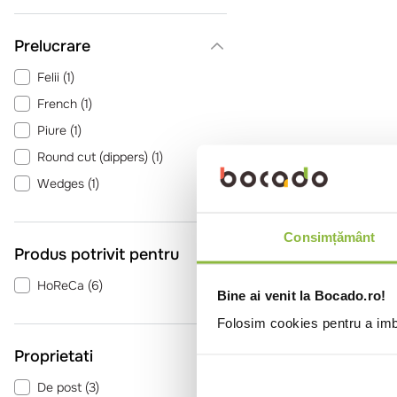
Prelucrare
Felii
(
1
)
French
(
1
)
Piure
(
1
)
Round cut (dippers)
(
1
)
Wedges
(
1
)
Consimțământ
Produs potrivit pentru
HoReCa
(
6
)
Bine ai venit la Bocado.ro!
Folosim cookies pentru a imbu
Proprietati
De post
(
3
)