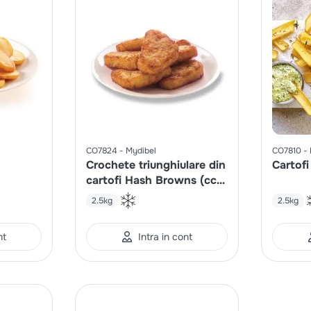
CO7824
Mydibel
CO7810
Crochete triunghiulare din
Cartofi
cartofi Hash Browns (cca.
42g/buc)
2.5kg
2.5kg
nt
Intra in cont