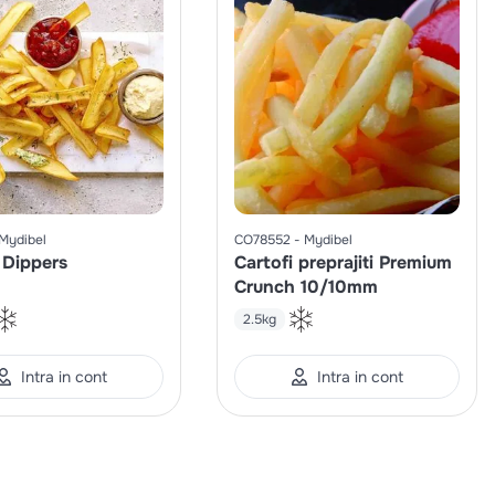
Mydibel
CO78552
Mydibel
 Dippers
Cartofi preprajiti Premium
Crunch 10/10mm
2.5kg
Intra in cont
Intra in cont