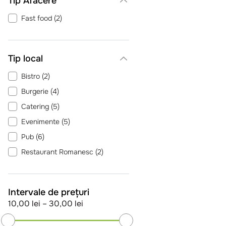
Tip Afacere
Fast food
(
2
)
Tip local
Bistro
(
2
)
Burgerie
(
4
)
Catering
(
5
)
Evenimente
(
5
)
Pub
(
6
)
Restaurant Romanesc
(
2
)
Trattoria
(
4
)
Unitate de cazare - mic dejun
Intervale de prețuri
(
1
)
10,00 lei
–
30,00 lei
Vegetarian
(
5
)