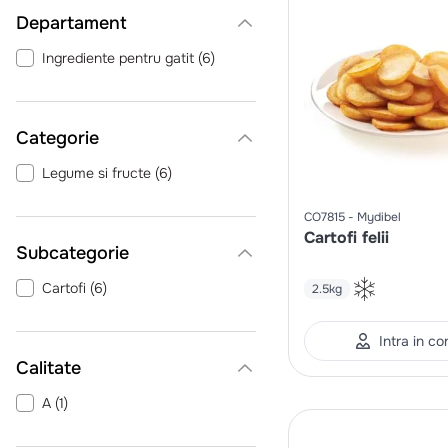
Departament
Ingrediente pentru gatit
(
6
)
Categorie
Legume si fructe
(
6
)
CO7815
Mydibel
Cartofi felii
Cartofi
(
6
)
2.5kg
Intra in co
Calitate
A
(
1
)