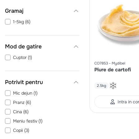
Gramaj
1-5kg
(
6
)
Mod de gatire
Cuptor
(
1
)
CO7853
Mydibel
Piure de cartofi
Potrivit pentru
2.5kg
Mic dejun
(
1
)
Intra in co
Pranz
(
6
)
Cina
(
6
)
Meniu festiv
(
1
)
Copii
(
3
)