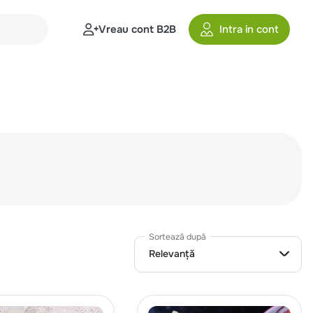
Vreau cont B2B
Intra in cont
Sortează după
Relevanță