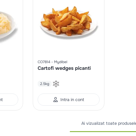
CO7814
Mydibel
Cartofi wedges picanti
2.5kg
nt
Intra in cont
Ai vizualizat toate produsel