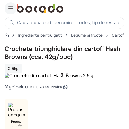
Cauta dupa cod, denumire produs, tip de restaurant, reteta
Ingrediente pentru gatit
Legume si fructe
Cartofi
Căutări populare
Crochete triunghiulare din cartofi Hash
1
.
cartofi
Browns (cca. 42g/buc)
2
.
piept pui
3
.
pui
2.5kg
4
.
chifle
5
.
burger
Mydibel
COD
:
CO7824
Trimite
6
.
coaste
7
.
ceafa
8
.
aripi
9
.
Produs
croissant
congelat