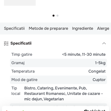
Specificatii
Metode de preparare
Ingrediente
Alergen
Specificatii
Timp gatire
<5 minute
11-30 minute
Gramaj
1-5kg
Temperatura
Congelat
Mod de gatire
Cuptor
Tip
Bistro
Catering
Evenimente
Pub
local
Restaurant Romanesc
Unitate de cazare -
mic dejun
Vegetarian
Potrivit pentru
Mic dejun
Pranz
Cina
Copii