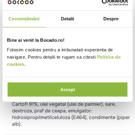
Proprietati
Fara gluten
Fara GMO
Vegetarian
Consimțământ
Detalii
Despre
Metode de preparare
Cuptor
Bine ai venit la Bocado.ro!
15-20 min * 210°C:
Preincalziti cuptorul la 220°C. Asezati crochetele
Folosim cookies pentru a imbunatati experienta de
congelate pe tava tapetata cu hartie de copt si
navigare. Pentru detalii te rugam sa citesti
Politica de
introduceti tava in cuptor. Timpul de coacere este
cookies
.
de 15-20 minute, intoarceti la jumatatea timpului de
coacere.
Accept
Ingrediente
Cartofi 91%, ulei vegetal (ulei de palmier), sare,
dextroza, praf de ceapa, emulgator:
hidroxipropilmetilceluloza (E464), condimente (piper
alb).