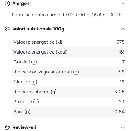
Alergeni
Poate sa contina urme de CEREALE, OUA si LAPTE.
Valori nutritionale 100g
Valoare energetica (kj)
675
Valoare energetica (kcal)
161
Grasimi (g)
7
din care acizi grasi saturati (g)
3.9
Glucide (g)
21
din care zaharuri (g)
<0.5
Proteine (g)
2.1
Sare (g)
0.84
Review-uri