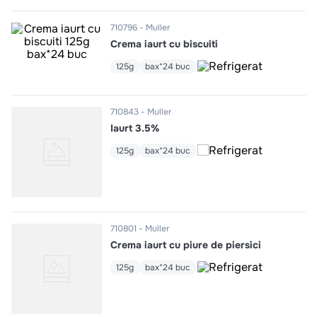
10
.
pizza
710796
Muller
Crema iaurt cu biscuiti
125g
bax*24 buc
710843
Muller
Iaurt 3.5%
125g
bax*24 buc
710801
Muller
Crema iaurt cu piure de piersici
125g
bax*24 buc