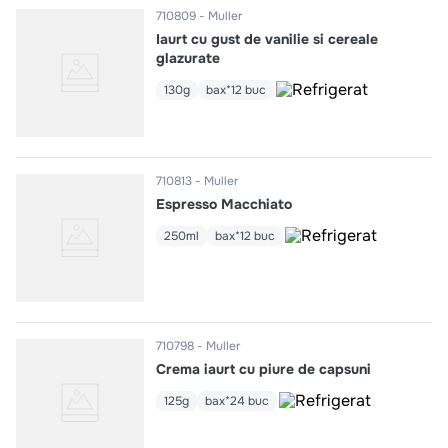
710809
Muller
Iaurt cu gust de vanilie si cereale
glazurate
130g
bax*12 buc
710813
Muller
Espresso Macchiato
250ml
bax*12 buc
710798
Muller
Crema iaurt cu piure de capsuni
125g
bax*24 buc