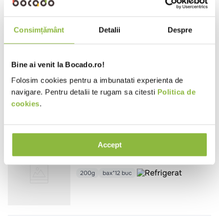
500ml
bax*12 buc
Consimțământ
Detalii
Despre
Bine ai venit la Bocado.ro!
710840
Muller
Smantana 20%
Folosim cookies pentru a imbunatati experienta de
navigare. Pentru detalii te rugam sa citesti
Politica de
375g
bax*12 buc
cookies
.
Accept
710834
Muller
Orez cu lapte si ciocolata
200g
bax*12 buc