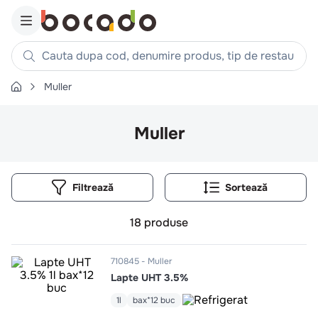
Cauta dupa cod, denumire produs, tip de restaurant, reteta
Muller
Căutări populare
1
.
cartofi
Muller
2
.
piept pui
3
.
pui
Filtrează
4
.
chifle
5
.
burger
18
produse
6
.
coaste
7
.
ceafa
710845
Muller
Lapte UHT 3.5%
8
.
aripi
9
.
croissant
1l
bax*12 buc