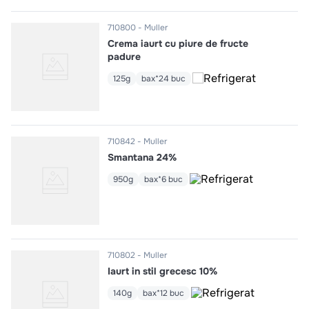
710800
Muller
Crema iaurt cu piure de fructe
padure
125g
bax*24 buc
710842
Muller
Smantana 24%
950g
bax*6 buc
710802
Muller
Iaurt in stil grecesc 10%
140g
bax*12 buc