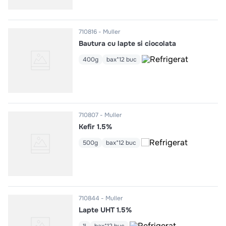
710816
Muller
Bautura cu lapte si ciocolata
400g
bax*12 buc
710807
Muller
Kefir 1.5%
500g
bax*12 buc
710844
Muller
Lapte UHT 1.5%