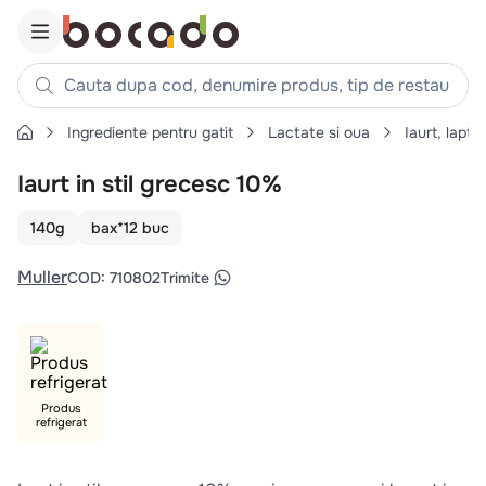
Cauta dupa cod, denumire produs, tip de restaurant, reteta
Ingrediente pentru gatit
Lactate si oua
Iaurt, lapte
Căutări populare
Iaurt in stil grecesc 10%
1
.
cartofi
2
.
piept pui
140g
bax*12 buc
3
.
pui
Muller
COD
:
710802
Trimite
4
.
chifle
5
.
burger
6
.
coaste
7
.
aripi
Produs
refrigerat
8
.
ceafa
9
.
croissant