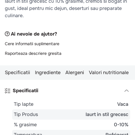
Iaurt in stil grecesc cu 10% grasime, cremos si bogat in
10
.
pizza
gust, ideal pentru mic dejun, deserturi sau preparate
culinare.
Ai nevoie de ajutor?
Cere informatii suplimentare
Raporteaza descriere gresita
Specificatii
Ingrediente
Alergeni
Valori nutritionale
Specificatii
Tip lapte
Vaca
Tip Produs
Iaurt in stil grecesc
% grasime
0-10%
Temperatura
Refrigerat