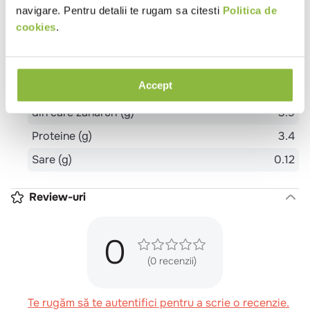
navigare. Pentru detalii te rugam sa citesti
Politica de
Valoare energetica (kcal)
122
cookies
.
Grasimi (g)
10
din care acizi grasi saturati (g)
6.7
Accept
Glucide (g)
3.9
din care zaharuri (g)
3.9
Proteine (g)
3.4
Sare (g)
0.12
Review-uri
0
(0 recenzii)
Te rugăm să te autentifici pentru a scrie o recenzie.