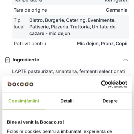
Tara de origine
Germania
Tip
Bistro
Burgerie
Catering
Evenimente
local
Patiserie
Pizzeria
Trattoria
Unitate de
cazare - mic dejun
Potrivit pentru
Mic dejun
Pranz
Copii
Ingrediente
LAPTE pasteurizat, smantana, fermenti selectionati
de iaurt, Lactobacillus acidophilus.
Alergeni
Consimțământ
Detalii
Despre
LAPTE
Valori nutritionale 100g
Bine ai venit la Bocado.ro!
Valoare energetica (kj)
505
Folosim cookies pentru a imbunatati experienta de