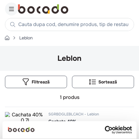
Cauta dupa cod, denumire produs, tip de restaurant, reteta
Leblon
Căutări populare
1
.
cartofi
Leblon
2
.
piept pui
3
.
pui
Filtrează
4
.
chifle
5
.
burger
1
produs
6
.
coaste
7
.
ceafa
SGRBDGLEBLCACH
Leblon
Cachata 40%
8
.
aripi
9
.
croissant
0.7l