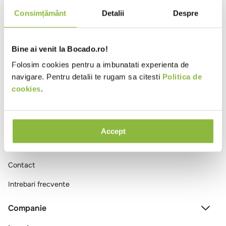
10
.
pizza
Consimțământ
Detalii
Despre
Ai vizualizat toate produsele
Bine ai venit la Bocado.ro!
Folosim cookies pentru a imbunatati experienta de
navigare. Pentru detalii te rugam sa citesti
Politica de
cookies
.
Comenzi si livrare
Accept
Creeaza cont
Contact
Intrebari frecvente
Companie