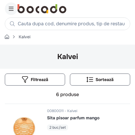
Cauta dupa cod, denumire produs, tip de restaurant, reteta
Kalvei
Căutări populare
1
.
cartofi
Kalvei
2
.
piept pui
3
.
pui
Filtrează
4
.
chifle
5
.
burger
6
produse
6
.
coaste
7
.
ceafa
00800011
Kalvei
Sita pisoar parfum mango
8
.
aripi
9
.
croissant
2 buc/set