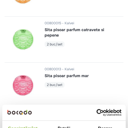
10
.
pizza
00800015
Kalvei
Sita pisoar parfum catravete si
pepene
2 buc/set
00800013
Kalvei
Sita pisoar parfum mar
2 buc/set
00800016
Kalvei
Sita pisoar parfum grapefruit