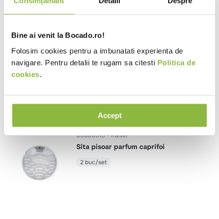
Consimțământ
Detalii
Despre
2 buc/set
Bine ai venit la Bocado.ro!
Folosim cookies pentru a imbunatati experienta de
00800014
Kalvei
navigare. Pentru detalii te rugam sa citesti
Politica de
Sita pisoar parfum floral
cookies
.
2 buc/set
Accept
00800010
Kalvei
Sita pisoar parfum caprifoi
2 buc/set