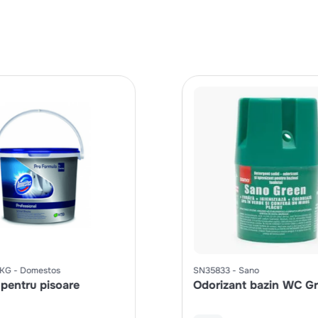
KG
Domestos
SN35833
Sano
 pentru pisoare
Odorizant bazin WC G