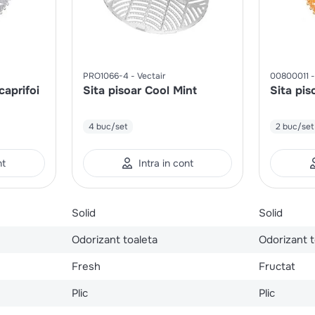
PRO1066-4
Vectair
00800011
caprifoi
Sita pisoar Cool Mint
Sita pi
4 buc/set
2 buc/set
nt
Intra in cont
Solid
Solid
Odorizant toaleta
Odorizant t
Fresh
Fructat
Plic
Plic