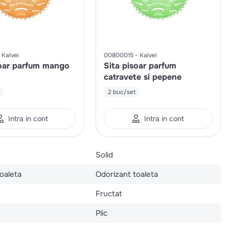
Kalvei
00800015
Kalvei
soar parfum mango
Sita pisoar parfum
catravete si pepene
2 buc/set
Intra in cont
Intra in cont
Solid
oaleta
Odorizant toaleta
Fructat
Plic