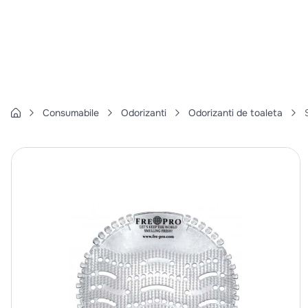
1
.
cartofi
2
.
piept pui
3
.
pui
4
.
chifle
5
.
burger
Consumabile
Odorizanti
Odorizanti de toaleta
6
.
coaste
7
.
ceafa
8
.
aripi
9
.
croissant
10
.
pizza