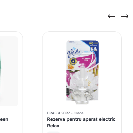
DRAEGL20RZ
Glade
reen
Rezerva pentru aparat electric
Relax