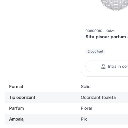
00800010
Kalvei
Sita pisoar parfum 
2 buc/set
Intra in co
Format
Solid
Tip odorizant
Odorizant toaleta
Parfum
Floral
Ambalaj
Plic