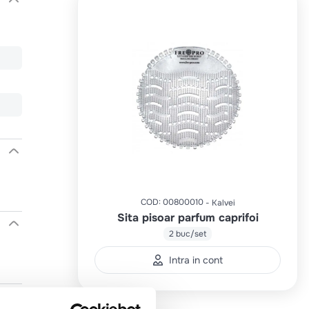
COD
:
00800010
Kalvei
Sita pisoar parfum caprifoi
2 buc/set
Intra in cont