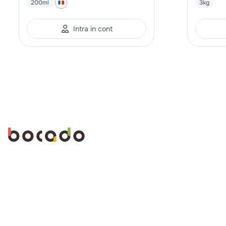
200ml
3kg
Intra in cont