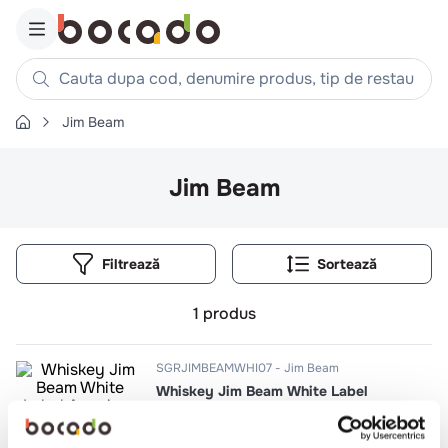
Cauta dupa cod, denumire produs, tip de restaurant, reteta
Jim Beam
Căutări populare
1
.
cartofi
Jim Beam
2
.
piept pui
3
.
pui
Filtrează
4
.
chifle
5
.
burger
1
produs
6
.
coaste
7
.
ceafa
SGRJIMBEAMWHI07
Jim Beam
Whiskey Jim Beam White Label
8
.
aripi
American Bourbon 40%
9
.
croissant
0.7l