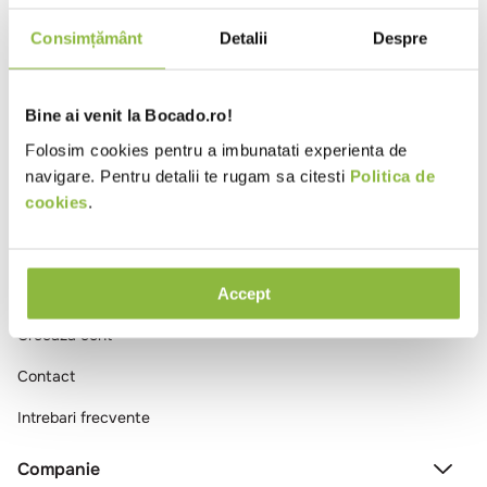
10
.
pizza
Consimțământ
Detalii
Despre
Ai vizualizat toate produsele
Bine ai venit la Bocado.ro!
Folosim cookies pentru a imbunatati experienta de
navigare. Pentru detalii te rugam sa citesti
Politica de
cookies
.
Comenzi si livrare
Accept
Creeaza cont
Contact
Intrebari frecvente
Companie